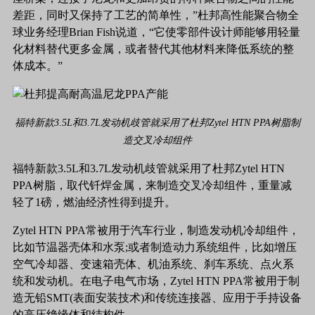
差距，同时又保持了工艺的简单性，”杜邦高性能聚合物全
球业务经理Brian Fish说道，“它使零部件设计师能够用轻量
化材料替代更多金属，或者替代其他材料来降低系统的整
体成本。”
福特新款3.5L和3.7L发动机歧管就采用了杜邦Zytel HTN PPA树脂制
造交叉冷却组件
福特新款3.5L和3.7L发动机歧管就采用了杜邦Zytel HTN
PPA树脂，取代钎焊金属，来制造交叉冷却组件，重量减
轻了1磅，燃油经济性得到提升。
Zytel HTN PPA常被用于汽车行业，制造发动机冷却组件，
比如节温器壳体和水泵;或者制造动力系统组件，比如增压
空气冷却器、变速箱壳体、机油系统、刹车系统、点火系
统和发动机。在电子电气市场，Zytel HTN PPA常被用于制
造无铅SMT(表面安装技术)和传统连接器、应用于手持设备
的高压绝缘体和结构件。