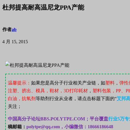
杜邦提高耐高温尼龙PPA产能
作者
ab
4 月 15, 2015
温馨提示：
如果您是高分子行业相关产业链，如
塑料
，
弹性
注塑、挤出、模具，鞋材，
3D
打印耗材
，
塑料包装，
PP
、
P
白油，抗氧剂
等助剂行业从业者，请点击标题下面的“
艾邦
关注；
中国高分子论坛
BBS.POLYTPE.COM；
平台覆盖
行业
5
万专
稿邮箱：
polytpe@qq.com，小编微信：18666186648