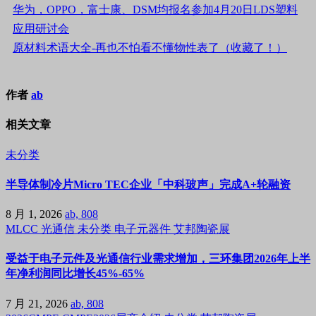
华为，OPPO，富士康、DSM均报名参加4月20日LDS塑料
应用研讨会
原材料术语大全-再也不怕看不懂物性表了（收藏了！）
作者
ab
相关文章
未分类
半导体制冷片Micro TEC企业「中科玻声」完成A+轮融资
8 月 1, 2026
ab, 808
MLCC
光通信
未分类
电子元器件
艾邦陶瓷展
受益于电子元件及光通信行业需求增加，三环集团2026年上半
年净利润同比增长45%-65%
7 月 21, 2026
ab, 808