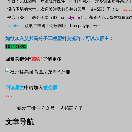
3D
平台；关注塑料、热塑性弹性体，
打印耗材，穿戴设备用等高分
ID
poly
没有围墙的大学。欢迎关注我们公共订阅号：艾邦高分子（
：
ID
cnpolymer
平台服务号：高分子网（
：
）。高分子论坛微信群请添
jygblog
bbs.polytpe.com
，
获取二维码；论坛网址：
如欲加入艾邦高分子工程塑料交流群，可以加群主：
181431895
回复关键词“
PPA
”了解更多
阅读原文
申请加入
微信群
↓↓↓
始发于微信公众号：艾邦高分子
文章导航