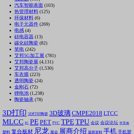
汽车智能表面
(103)
热管理材料
(125)
环保材料
(6)
电子元器件
(269)
电感
(4)
硅电容器
(13)
碳化硅陶瓷
(82)
笔电
(242)
艾邦5G加工展
(781)
艾邦陶瓷展
(4,131)
艾邦高分子
(1,530)
车衣膜
(223)
透明陶瓷
(24)
金刚石
(72)
锂电池
(1,238)
陶瓷轴承
(78)
3D打印
3D玻璃
CMPE2018
LTCC
3D打印陶瓷
MLCC
PE
TPE
TPU
PET
会议论坛
会议
PVC
PC
半导体
尼龙
展商介绍
手机
复合板材
手机塑
塑料
展会
展商资料