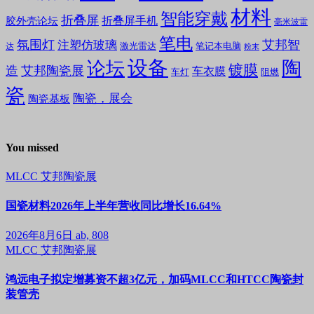
材料
智能穿戴
折叠屏
折叠屏手机
胶外壳论坛
毫米波雷
笔电
氛围灯
艾邦智
注塑仿玻璃
笔记本电脑
激光雷达
达
粉末
设备
陶
论坛
镀膜
造
艾邦陶瓷展
车衣膜
车灯
阻燃
瓷
陶瓷，展会
陶瓷基板
You missed
MLCC
艾邦陶瓷展
国瓷材料2026年上半年营收同比增长16.64%
2026年8月6日
ab, 808
MLCC
艾邦陶瓷展
鸿远电子拟定增募资不超3亿元，加码MLCC和HTCC陶瓷封
装管壳