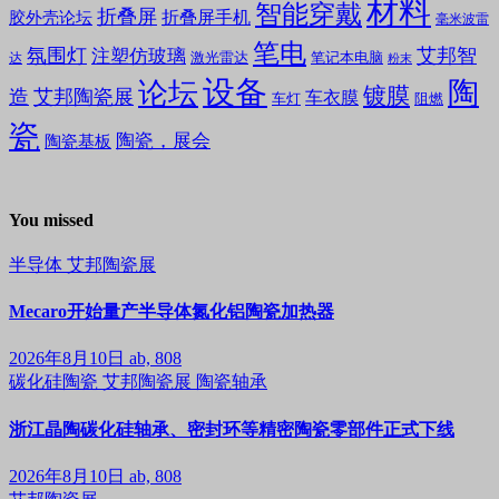
材料
智能穿戴
折叠屏
折叠屏手机
胶外壳论坛
毫米波雷
笔电
氛围灯
艾邦智
注塑仿玻璃
笔记本电脑
激光雷达
达
粉末
设备
陶
论坛
镀膜
造
艾邦陶瓷展
车衣膜
车灯
阻燃
瓷
陶瓷，展会
陶瓷基板
You missed
半导体
艾邦陶瓷展
Mecaro开始量产半导体氮化铝陶瓷加热器
2026年8月10日
ab, 808
碳化硅陶瓷
艾邦陶瓷展
陶瓷轴承
浙江晶陶碳化硅轴承、密封环等精密陶瓷零部件正式下线
2026年8月10日
ab, 808