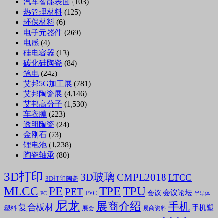
汽车智能表面
(103)
热管理材料
(125)
环保材料
(6)
电子元器件
(269)
电感
(4)
硅电容器
(13)
碳化硅陶瓷
(84)
笔电
(242)
艾邦5G加工展
(781)
艾邦陶瓷展
(4,146)
艾邦高分子
(1,530)
车衣膜
(223)
透明陶瓷
(24)
金刚石
(73)
锂电池
(1,238)
陶瓷轴承
(80)
3D打印
3D玻璃
CMPE2018
LTCC
3D打印陶瓷
MLCC
PE
TPE
TPU
PET
会议论坛
会议
PVC
PC
半导体
尼龙
展商介绍
手机
复合板材
手机塑
塑料
展会
展商资料