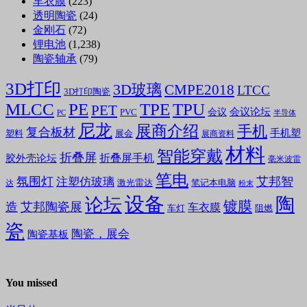
车衣膜
(223)
透明陶瓷
(24)
金刚石
(72)
锂电池
(1,238)
陶瓷轴承
(79)
3D打印
3D玻璃
CMPE2018
LTCC
3D打印陶瓷
MLCC
PE
TPE
TPU
PET
会议论坛
会议
PVC
PC
半导体
尼龙
展商介绍
手机
复合板材
手机塑
塑料
展会
展商资料
材料
智能穿戴
折叠屏
折叠屏手机
胶外壳论坛
毫米波雷
笔电
氛围灯
艾邦智
注塑仿玻璃
笔记本电脑
激光雷达
达
粉末
设备
陶
论坛
镀膜
造
艾邦陶瓷展
车衣膜
车灯
阻燃
瓷
陶瓷，展会
陶瓷基板
You missed