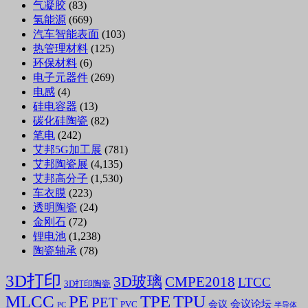
气凝胶
(83)
氢能源
(669)
汽车智能表面
(103)
热管理材料
(125)
环保材料
(6)
电子元器件
(269)
电感
(4)
硅电容器
(13)
碳化硅陶瓷
(82)
笔电
(242)
艾邦5G加工展
(781)
艾邦陶瓷展
(4,135)
艾邦高分子
(1,530)
车衣膜
(223)
透明陶瓷
(24)
金刚石
(72)
锂电池
(1,238)
陶瓷轴承
(78)
3D打印
3D玻璃
CMPE2018
LTCC
3D打印陶瓷
MLCC
PE
TPE
TPU
PET
会议论坛
会议
PVC
PC
半导体