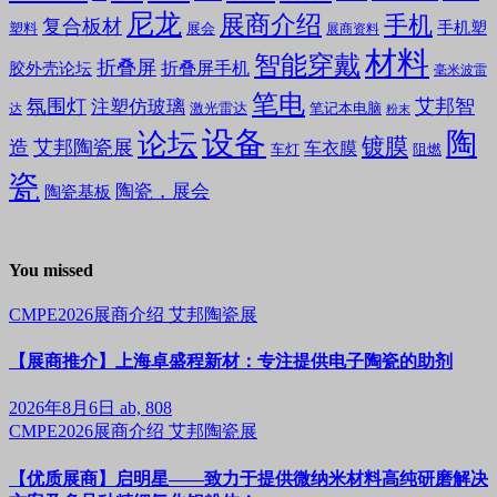
尼龙
展商介绍
手机
复合板材
手机塑
塑料
展会
展商资料
材料
智能穿戴
折叠屏
折叠屏手机
胶外壳论坛
毫米波雷
笔电
氛围灯
艾邦智
注塑仿玻璃
笔记本电脑
激光雷达
达
粉末
设备
陶
论坛
镀膜
造
艾邦陶瓷展
车衣膜
车灯
阻燃
瓷
陶瓷，展会
陶瓷基板
You missed
CMPE2026展商介绍
艾邦陶瓷展
【展商推介】上海卓盛程新材：专注提供电子陶瓷的助剂
2026年8月6日
ab, 808
CMPE2026展商介绍
艾邦陶瓷展
【优质展商】启明星——致力于提供微纳米材料高纯研磨解决