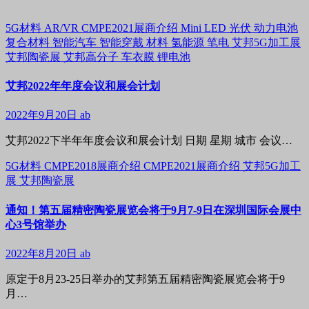
5G材料
AR/VR
CMPE2021展商介绍
Mini LED
光伏
动力电池
复合材料
智能汽车
智能穿戴
材料
氢能源
笔电
艾邦5G加工展
艾邦陶瓷展
艾邦高分子
车衣膜
锂电池
艾邦2022年年度会议和展会计划
2022年9月20日
ab
艾邦2022下半年年度会议和展会计划 日期 星期 城市 会议…
5G材料
CMPE2018展商介绍
CMPE2021展商介绍
艾邦5G加工
展
艾邦陶瓷展
通知！第五届精密陶瓷展览会将于9月7-9日在深圳国际会展中
心3号馆举办
2022年8月20日
ab
原定于8月23-25日举办的艾邦第五届精密陶瓷展览会将于9
月…