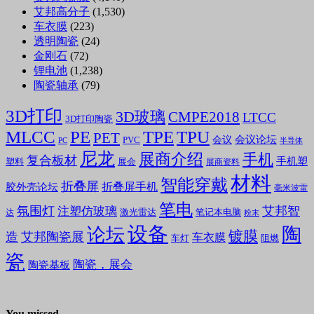
艾邦高分子
(1,530)
车衣膜
(223)
透明陶瓷
(24)
金刚石
(72)
锂电池
(1,238)
陶瓷轴承
(79)
3D打印
3D玻璃
CMPE2018
LTCC
3D打印陶瓷
MLCC
PE
TPE
TPU
PET
会议论坛
会议
PVC
PC
半导体
尼龙
展商介绍
手机
复合板材
手机塑
塑料
展会
展商资料
材料
智能穿戴
折叠屏
折叠屏手机
胶外壳论坛
毫米波雷
笔电
氛围灯
艾邦智
注塑仿玻璃
笔记本电脑
激光雷达
达
粉末
设备
陶
论坛
镀膜
造
艾邦陶瓷展
车衣膜
车灯
阻燃
瓷
陶瓷，展会
陶瓷基板
You missed