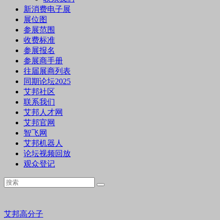
新消费电子展
展位图
参展范围
收费标准
参展报名
参展商手册
往届展商列表
同期论坛2025
艾邦社区
联系我们
艾邦人才网
艾邦官网
智飞网
艾邦机器人
论坛视频回放
观众登记
艾邦高分子