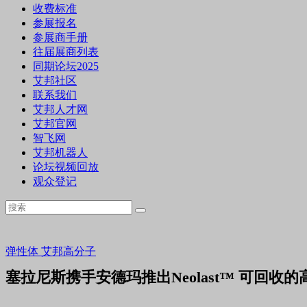
收费标准
参展报名
参展商手册
往届展商列表
同期论坛2025
艾邦社区
联系我们
艾邦人才网
艾邦官网
智飞网
艾邦机器人
论坛视频回放
观众登记
弹性体
艾邦高分子
塞拉尼斯携手安德玛推出Neolast™ 可回收