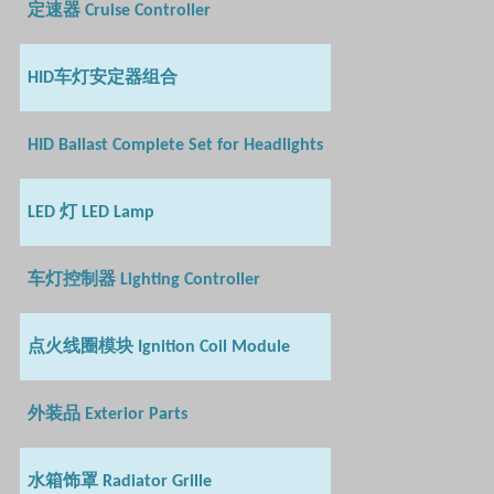
定速器
Cruise Controller
车灯安定器组合
HID
HID Ballast Complete Set for Headlights
灯
LED
LED Lamp
车灯控制器
Lighting Controller
点火线圈模块
Ignition Coil Module
外装品
Exterior Parts
水箱饰罩
Radiator Grille