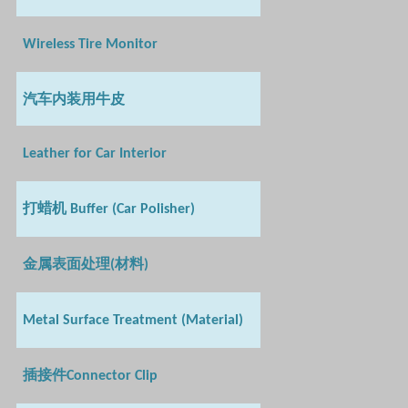
Wireless Tire Monitor
汽车内装用牛皮
Leather for Car Interior
打蜡机
Buffer (Car Polisher)
金属表面处理
材料
(
)
Metal Surface Treatment (Material)
插接件
Connector Clip