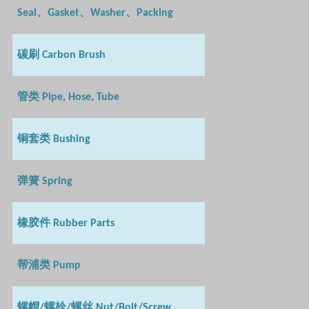
、
、
、
Seal
Gasket
Washer
Packing
碳刷
Carbon Brush
管类
Pipe, Hose, Tube
铜套类
Bushing
弹簧
Spring
橡胶件
Rubber Parts
帮浦类
Pump
螺帽
螺栓
螺丝
/
/
Nut/Bolt/Screw