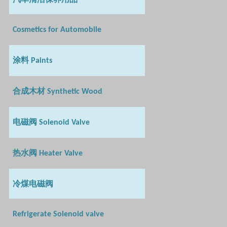
Cosmetics for Automobile
涂料
Paints
合成木材
Synthetic Wood
电磁阀
Solenoid Valve
热水阀
Heater Valve
冷煤电磁阀
Refrigerate Solenoid valve