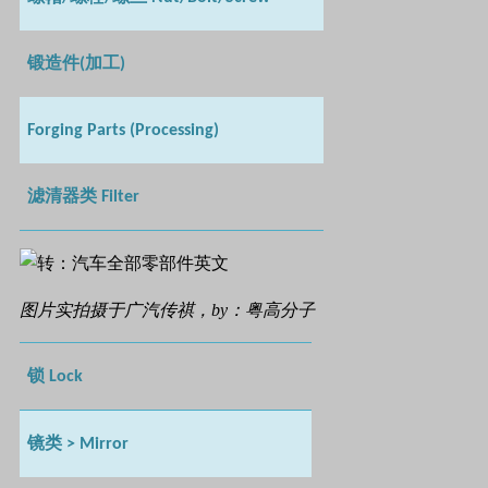
锻造件
加工
(
)
Forging Parts (Processing)
滤清器类
Filter
图片实拍摄于广汽传祺，by：粤高分子
锁
Lock
镜类
> Mirror