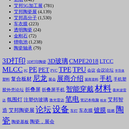
艾邦5G加工展
(781)
艾邦陶瓷展
(4,139)
艾邦高分子
(1,530)
车衣膜
(223)
透明陶瓷
(24)
金刚石
(72)
锂电池
(1,238)
陶瓷轴承
(79)
3D打印
3D玻璃
CMPE2018
LTCC
3D打印陶瓷
MLCC
PE
TPE
TPU
PET
会议论坛
会议
PVC
PC
半导体
尼龙
展商介绍
手机
复合板材
手机塑
塑料
展会
展商资料
材料
智能穿戴
折叠屏
折叠屏手机
胶外壳论坛
毫米波雷
笔电
氛围灯
艾邦智
注塑仿玻璃
笔记本电脑
激光雷达
达
粉末
设备
陶
论坛
镀膜
造
艾邦陶瓷展
车衣膜
车灯
阻燃
瓷
陶瓷，展会
陶瓷基板