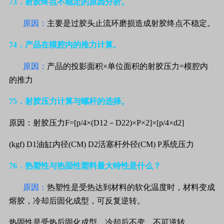
73
．射胶终点不稳定的原因分析。
原因：
主要是过胶头止流环磨损造成射胶终点不稳定。
74
．产品在模腔内的推力计算。
原因：
产品的投影面积×单位面积的射胶压力
=
模腔内
的推力
75
．射胶压力计算与螺杆的选择。
原因：射胶压力F=[p/4×(D12－D22)×P×2]×[p/4×d2]
(kgf) D1油缸内径(CM) D2活塞杆外径(CM) P系统压力
76
．热塑性与热固性塑料最大特性是什么？
原因：
热塑性是受热达到材料的软化温度时，材料变成
熔胶，冷却后固化成型，可反复逆转。
热固性是受热后固化成型，冷却后不变，不可逆转。