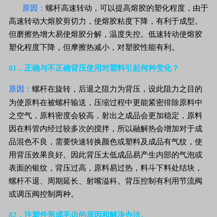
原因：
螺杆高速转动，可以提高熔胶的塑化程度，由于
高速转动大熔胶剪切力，使熔胶粘度下降，有利于成型。
但磨擦热增大易使熔胶分解，温度失控。低速转动使熔胶
塑化程度下降，但摩擦热减小，对塑胶性能有利。
81
．正确与不正确背压使用对塑料引起何种变化？
原因：
螺杆在旋转，后退之阻力为背压，设此阻力之目的
为使原料在被螺杆输送，压缩过程中更能紧密排除原料中
之空气，原料密度会较高，射出之成品会更加稳定，原料
因在料管内经过较多次的搅拌，所以融解热会增加对于成
品混色不良，需要快速转换颜色或塑料及成品有气纹，使
用背压效果良好。因此背压太低成品易产生内部的气泡或
表面的银纹，背压过高，原料易过热，料斗下料处结块，
螺杆不退、周期延长、射嘴溢科。背压控制有利用节流阀
或调压阀控制两种。
82
．注塑件形成毛边的原因和解决办法。