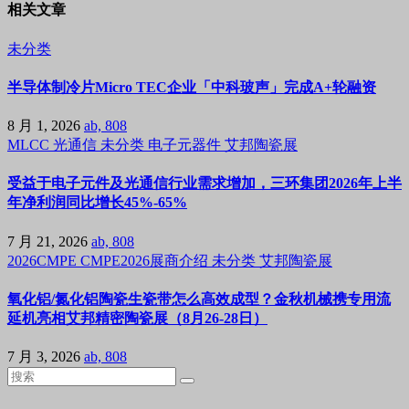
相关文章
未分类
半导体制冷片Micro TEC企业「中科玻声」完成A+轮融资
8 月 1, 2026
ab, 808
MLCC
光通信
未分类
电子元器件
艾邦陶瓷展
受益于电子元件及光通信行业需求增加，三环集团2026年上半
年净利润同比增长45%-65%
7 月 21, 2026
ab, 808
2026CMPE
CMPE2026展商介绍
未分类
艾邦陶瓷展
氧化铝/氮化铝陶瓷生瓷带怎么高效成型？金秋机械携专用流
延机亮相艾邦精密陶瓷展（8月26-28日）
7 月 3, 2026
ab, 808