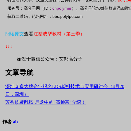
ID
polytp
有围墙的大学。欢迎关注我们公共订阅号：艾邦高分子（
：
ID
cnpolymer
服务号：高分子网（
：
）。高分子论坛微信群请添加微
bbs.polytpe.com
获取二维码；论坛网址：
阅读原文
查看
注塑成型教材（第三季）
↓↓↓
始发于微信公众号：艾邦高分子
文章导航
深圳众多大牌企业报名LDS塑料技术与应用研讨会（4月20
日，深圳）
芳香族聚酰胺-尼龙中的“高帅富”介绍！
作者
ab