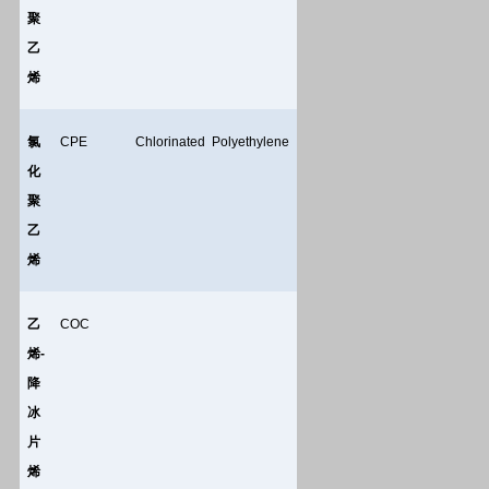
聚
乙
烯
氯
CPE
Chlorinated Polyethylene
化
聚
乙
烯
乙
COC
烯
-
降
冰
片
烯