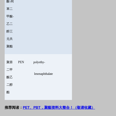
酸-间
苯二
甲酸-
乙二
醇三
元共
聚酯
聚萘
PEN
polyethy-
二甲
lenenaphthalate
酸乙
二醇
酯
PET
PBT
推荐阅读：
、
，聚酯资料大整合！（敬请收藏）