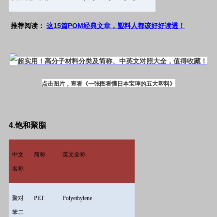
15
POM
推荐阅读：
这
篇
经典文章，塑料人都该好好读透！
点击图片，查看《一张图看懂日本宝理的五大塑料》
4.
饱和聚脂
中文
简称
英文全称
名称
聚对
PET
Polyethylene
苯二