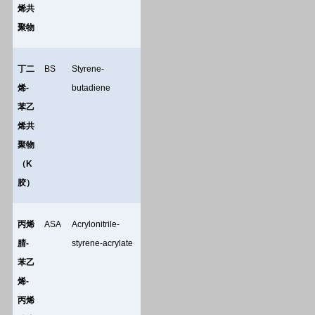
烯共
聚物
丁二
BS
Styrene-
烯
-
butadiene
苯乙
烯共
聚物
（
K
胶）
丙烯
ASA
Acrylonitrile-
腈
-
styrene-acrylate
苯乙
烯
-
丙烯