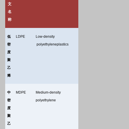
文
名
称
低
LDPE
Low-density
密
polyethyleneplastics
度
聚
乙
烯
中
MDPE
Medium-density
密
polyethylene
度
聚
乙