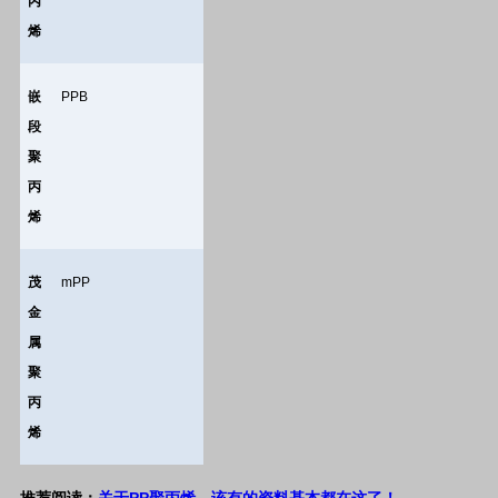
丙
烯
嵌
PPB
段
聚
丙
烯
茂
mPP
金
属
聚
丙
烯