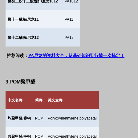
聚癸二胺十二酸酰酐
/
尼龙
1012
PA1012
聚十一酰胺
/
尼龙
11
PA11
聚十二酰胺
/
尼龙
12
PA12
推荐阅读：
PA尼龙的资料大全，从基础知识到行情一次搞定！
3.POM
聚甲醛
中文名称
简称
英文全称
均聚甲醛
/
赛钢
POM
Polyoxymethylene,polyacetal
共聚甲醛
/
夺钢
POM
Polyoxymethylene,polyacetal