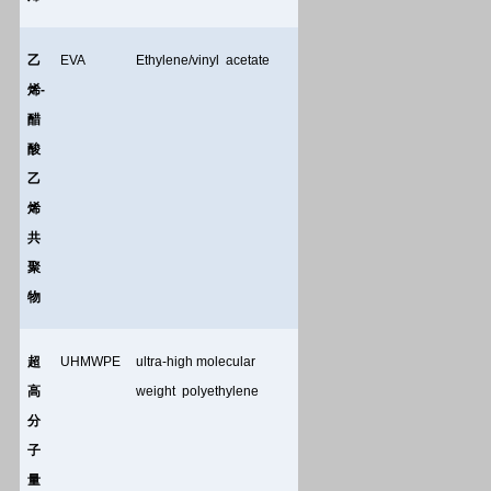
乙
EVA
Ethylene/vinyl acetate
烯
-
醋
酸
乙
烯
共
聚
物
超
UHMWPE
ultra-high molecular
高
weight polyethylene
分
子
量