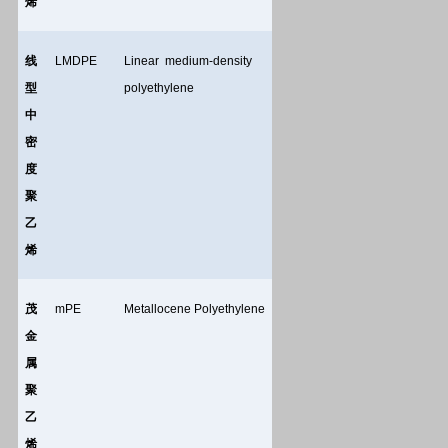
烯
线
LMDPE
Linear medium-density
型
polyethylene
中
密
度
聚
乙
烯
茂
mPE
Metallocene Polyethylene
金
属
聚
乙
烯