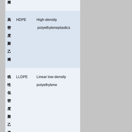
烯
高
HDPE
High-density
密
polyethyleneplastics
度
聚
乙
烯
线
LLDPE
Linear low-density
性
polyethylene
低
密
度
聚
乙