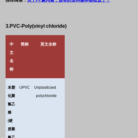
PP
推荐阅读：
关于
聚丙烯，该有的资料基本都在这了！
3.PVC-
Poly(vinyl chloride)
中
简称
英文全称
文
名
称
未塑
UPVC
Unplasticsed
化聚
polychloride
氯乙
烯
(
硬
质聚
氯乙