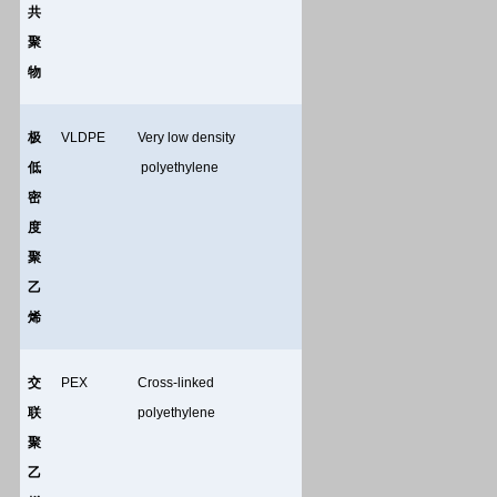
共
聚
物
极
VLDPE
Very low density
低
polyethylene
密
度
聚
乙
烯
交
PEX
Cross-linked
联
polyethylene
聚
乙