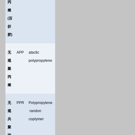
丙
烯
(
百
折
胶
)
无
APP
atactic
规
polypropylene
聚
丙
烯
无
PPR
Polypropylene
规
randon
共
coplymer
聚