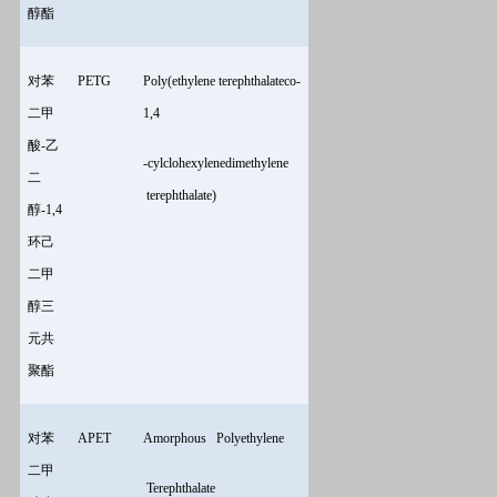
醇酯
对苯
PETG
Poly(ethylene terephthalateco-
二甲
1,4
酸-乙
-cylclohexylenedimethylene
二
terephthalate)
醇-1,4
环己
二甲
醇三
元共
聚酯
对苯
APET
Amorphous Polyethylene
二甲
Terephthalate