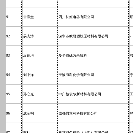
91
雷春堂
四川长虹电器有限公司
92
易滨涛
深圳市欧丽塑胶原材料有限公司
-
93
袁德培
爱卡特殊效果颜料
94
刘中洋
宁波海科化学有限公司
95
孙心克
中广核俊尔新材料有限公司
96
成宝明
成都思立可科技有限公司
97
李柱
科莱恩色母粒（上海）有限公司