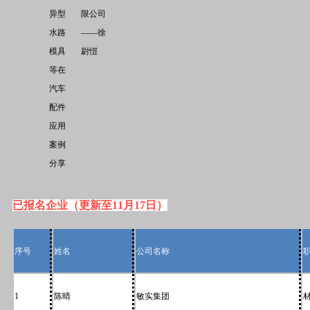
异型
限公司
水路
——徐
模具
尉愷
等在
汽车
配件
应用
案例
分享
已报名企业（更新至11月17日）
序号
姓名
公司名称
1
陈晴
敏实集团