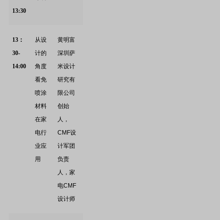
13:30
13
：
从设
黄明富
30-
计的
深圳萨
14:00
角度
米设计
看免
研究有
喷涂
限公司
材料
创始
在家
人，
电行
CMF
设
业应
计军团
用
负责
人，家
电
CMF
设计师