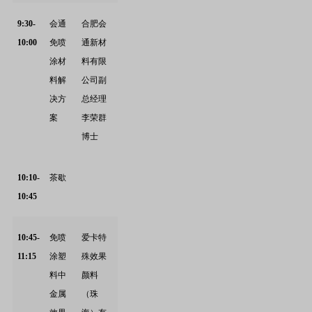
9:30-
会通
合肥会
10:00
免喷
通新材
涂材
料有限
料解
公司
副
决方
总经理
案
李荣群
博士
10:10-
茶歇
10:45
10:45-
免喷
爱卡特
11:15
涂塑
殊效果
料中
颜料
金属
（珠