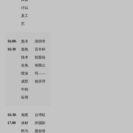
计以
及工
艺
16:00-
急冷
深圳市
16:30
急热
百丰科
技术
技股份
在免
有限公
喷涂
司——
成型
徐庆萍
中的
应用
16:30-
免喷
台湾松
17:00
涂材
井国际
料与
股份有