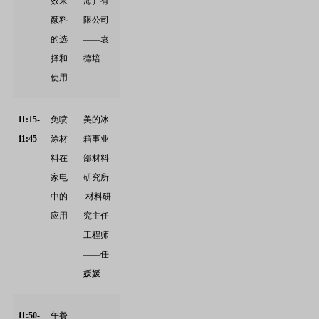
效果
海）有
颜料
限公司
的选
——袁
择和
德培
使用
11:15-
免喷
美的冰
11:45
涂材
箱事业
料在
部材料
家电
研究所
中的
材料研
应用
究主任
工程师
——任
媛媛
11:50-
午餐