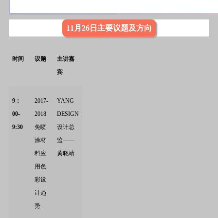
11月26日主要议题及方向
时间
议题
主讲嘉
宾
9
：
2017-
YANG
00-
2018
DESIGN
9:30
免喷
设计总
涂材
监——
料应
黄晓靖
用色
彩设
计趋
势