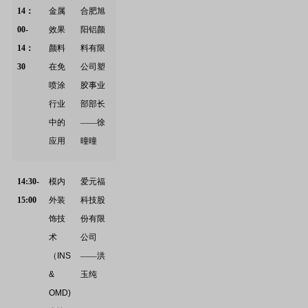
14
：
金属
合肥旭
00-
效果
阳铝颜
14：
颜料
料有限
30
在免
公司塑
喷涂
胶事业
行业
部部长
中的
——徐
应用
曈曈
14:30-
模内
爱元福
15:00
外装
科技股
饰技
份有限
术
公司
（
INS
——洪
&
玉纯
OMD)