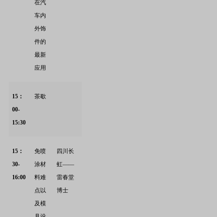
在汽
车内
外饰
件的
最新
应用
15
：
茶歇
00-
15:30
15
：
免喷
四川长
30-
涂材
虹——
16:00
料难
雷春堂
点以
博士
及模
具设