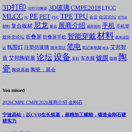
3D打印
3D玻璃
CMPE2018
LTCC
3D打印陶瓷
MLCC
PE
TPE
TPU
PET
会议论坛
会议
PVC
PC
半导体
尼龙
展商介绍
手机
复合板材
手机塑
塑料
展会
展商资料
材料
智能穿戴
折叠屏
折叠屏手机
胶外壳论坛
毫米波雷
笔电
氛围灯
艾邦智
注塑仿玻璃
笔记本电脑
激光雷达
达
粉末
设备
陶
论坛
镀膜
造
艾邦陶瓷展
车衣膜
车灯
阻燃
瓷
陶瓷，展会
陶瓷基板
You missed
2026CMPE
CMPE2026展商介绍
金刚石
宁波晶钻：以CVD生长筑基，超精加工赋能，锻造金刚石硬
核实力