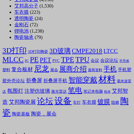
艾邦高分子
(1,530)
车衣膜
(223)
透明陶瓷
(24)
金刚石
(72)
锂电池
(1,238)
陶瓷轴承
(79)
3D打印
3D玻璃
CMPE2018
LTCC
3D打印陶瓷
MLCC
PE
TPE
TPU
PET
会议论坛
会议
PVC
PC
半导体
尼龙
展商介绍
手机
复合板材
手机塑
塑料
展会
展商资料
材料
智能穿戴
折叠屏
折叠屏手机
胶外壳论坛
毫米波雷
笔电
氛围灯
艾邦智
注塑仿玻璃
笔记本电脑
激光雷达
达
粉末
设备
陶
论坛
镀膜
造
艾邦陶瓷展
车衣膜
车灯
阻燃
瓷
陶瓷，展会
陶瓷基板