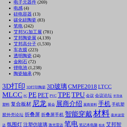
电子元器件
(269)
电感
(4)
硅电容器
(13)
碳化硅陶瓷
(83)
笔电
(242)
艾邦5G加工展
(781)
艾邦陶瓷展
(4,139)
艾邦高分子
(1,530)
车衣膜
(223)
透明陶瓷
(24)
金刚石
(72)
锂电池
(1,238)
陶瓷轴承
(79)
3D打印
3D玻璃
CMPE2018
LTCC
3D打印陶瓷
MLCC
PE
TPE
TPU
PET
会议论坛
会议
PVC
PC
半导体
尼龙
展商介绍
手机
复合板材
手机塑
塑料
展会
展商资料
材料
智能穿戴
折叠屏
折叠屏手机
胶外壳论坛
毫米波雷
笔电
氛围灯
艾邦智
注塑仿玻璃
笔记本电脑
激光雷达
达
粉末