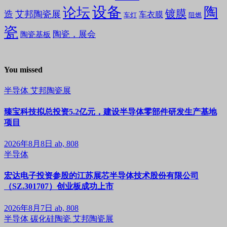
设备
陶
论坛
镀膜
造
艾邦陶瓷展
车衣膜
车灯
阻燃
瓷
陶瓷，展会
陶瓷基板
You missed
半导体
艾邦陶瓷展
臻宝科技拟总投资5.2亿元，建设半导体零部件研发生产基地
项目
2026年8月8日
ab, 808
半导体
宏达电子投资参股的江苏展芯半导体技术股份有限公司
（SZ.301707）创业板成功上市
2026年8月7日
ab, 808
半导体
碳化硅陶瓷
艾邦陶瓷展