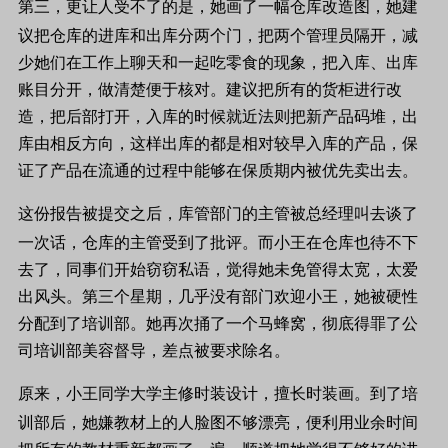
第三，更让人受不了的是，她画了一幅仓库改造图，她建
议把仓库的进库和
出库分两个门，把两个管理员隔开，减
少她们在工作上聊天和一起吃零食的现象，
把入库、出库
账目分开，做清楚便于核对。建议把所有的货柜进行改
造，把后部
打开，入库的时候就近法则把新产品码
堆，出
库由相反方向，这样出库的都是相
对较早入库的产品，保
证了产品在流通的
过程中能够在保质期内被优先卖出去。
这份报告被提交之后，库管部门的主管被
总经理叫去谈了
一次话，仓库的主管受到了批评。而小王在仓库也待不下
去了，同事们开始窃窃私语，觉得她未免管得太宽，太爱
出风头。第三个星期，几乎没有部门欢迎小王，她被硬性
分配到了培训部。她再次捅了一个马蜂窝，彻底得罪了公
司培训部美容督导，差点被要求除名。
原来，小王同学大学主修时装设计，擅长时装画。到了培
训部后，她嫌教材上的人脸图
不够漂亮，便利用业余时间