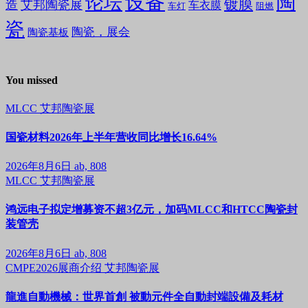
设备
陶
论坛
镀膜
造
艾邦陶瓷展
车衣膜
车灯
阻燃
瓷
陶瓷，展会
陶瓷基板
You missed
MLCC
艾邦陶瓷展
国瓷材料2026年上半年营收同比增长16.64%
2026年8月6日
ab, 808
MLCC
艾邦陶瓷展
鸿远电子拟定增募资不超3亿元，加码MLCC和HTCC陶瓷封
装管壳
2026年8月6日
ab, 808
CMPE2026展商介绍
艾邦陶瓷展
龍進自動機械：世界首創 被動元件全自動封端設備及耗材