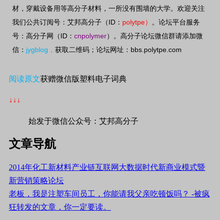
材，穿戴设备用等高分子材料，一所没有围墙的大学。欢迎关注
ID
polytpe
我们公共订阅号：艾邦高分子（
：
）
。论坛平台服务
ID
cnpolymer
号：高分子网（
：
）。高分子论坛微信群请添加微
jygblog
bbs.polytpe.com
信：
，
获取二维码；论坛网址：
阅读原文
获赠微信版塑料电子词典
↓↓↓
始发于微信公众号：艾邦高分子
文章导航
2014年化工新材料产业链互联网大数据时代新商业模式暨
新营销策略论坛
老板，我是注塑车间员工，你能请我父亲吃顿饭吗？ -被疯
狂转发的文章，你一定要读。