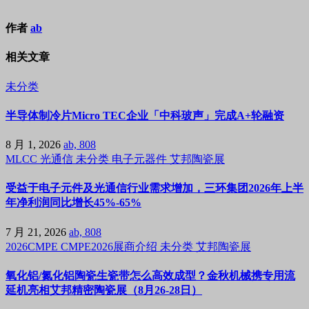
作者
ab
相关文章
未分类
半导体制冷片Micro TEC企业「中科玻声」完成A+轮融资
8 月 1, 2026
ab, 808
MLCC
光通信
未分类
电子元器件
艾邦陶瓷展
受益于电子元件及光通信行业需求增加，三环集团2026年上半
年净利润同比增长45%-65%
7 月 21, 2026
ab, 808
2026CMPE
CMPE2026展商介绍
未分类
艾邦陶瓷展
氧化铝/氮化铝陶瓷生瓷带怎么高效成型？金秋机械携专用流
延机亮相艾邦精密陶瓷展（8月26-28日）