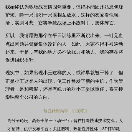
我始终认为职场战友情固然重要，但绝不能因此姑息包庇
护短、睁一只眼闭一只眼相互
放水，这样的友爱看似融
洽，实则可悲，它将导致战场上不敌对手，集体阵亡。
所以，我情愿做那个在平日训练里不断跳出来、一针见血
点出问题并督促集体改进的人，如此，大家不得不被逼动
起来。于是，有我的地方必不缺张力和活力。我的存在将
促进
组织提升。
现实中，如果出现小王这样的人，或许早就被干掉了，但
正是小王这类人的出现，使工作焕发了新的生机，作为管
理者，是和稀泥，还是有魄力的对小王委以重任，将直接
影响整个公司的方向。
每日精彩内容，订阅吧！
高分子论坛，高分子第一互动平台；旨在打造快速技术交流，人
3D
才招聘，供求发布平台；关注塑料、热塑性弹性体，
打印耗