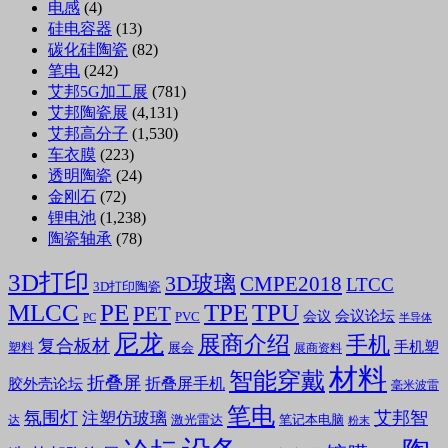
电感
(4)
硅电容器
(13)
碳化硅陶瓷
(82)
笔电
(242)
艾邦5G加工展
(781)
艾邦陶瓷展
(4,131)
艾邦高分子
(1,530)
车衣膜
(223)
透明陶瓷
(24)
金刚石
(72)
锂电池
(1,238)
陶瓷轴承
(78)
3D打印
3D玻璃
CMPE2018
LTCC
3D打印陶瓷
MLCC
PE
TPE
TPU
PET
会议论坛
会议
PVC
PC
半导体
尼龙
展商介绍
手机
复合板材
手机塑
塑料
展会
展商资料
材料
智能穿戴
折叠屏
折叠屏手机
胶外壳论坛
毫米波雷
笔电
氛围灯
艾邦智
注塑仿玻璃
笔记本电脑
激光雷达
达
粉末