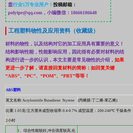
盖
行业
5
万专业用户！
投稿邮箱：
polytpe@qq.com，小编微信：18666186648
工程塑料物性及应用资料（收藏级）
材料的物性，以及结构对它的加工应用具有重要的意义！
结构影响性能，性能影响应用，因此很有必要对材料的结
构进行进一步的认识，本文主要是常见物性的介绍，
如果
更进一步了解，请直接回复材料的简称：如回复关键
“ABS”、“PC”、“POM”、“PBT”等等！
ABS
塑料
英文名称
:Acrylonitrile Butadiene  Styrene
(
丙烯腈
-
丁二烯
-
苯乙烯
)
比重
:1.05
克
/
立方厘米
成型收缩率
:0.4-0.7% 
成型温度：
200-240℃ 
干燥条件
2
小时
1
、综合性能较好
,
冲击强度较高
,
化