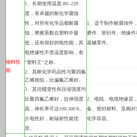
1
、长期使用温度-80--220
度，有卓越的耐化学腐蚀
性，对所有化学品都耐腐
1
、适于制作耐腐蚀件
蚀，摩擦系数在塑料中最
磨件、密封件、绝缘件
低，还有很好的电性能，其
器械零件。
电绝缘性不受温度影响，有
物料性
“塑料王”之称。
能
2
、其耐化学药品性与聚四氟
乙烯相似，比偏氟乙烯好。
3
、其抗蠕变性和压缩强度均
比聚四氟乙烯好，拉伸强度
2
、电线、电缆绝缘层
高，伸长率可达100-300％。
备、密封材料、泵阀衬
介电性好，耐辐射性能优
化学容器。
异。