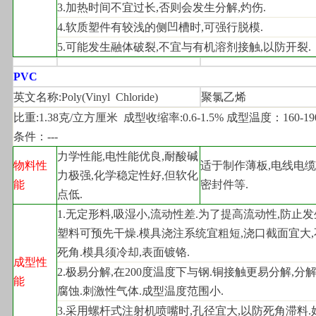
3.
加热时间不宜过长,否则会发生分解,灼伤.
4.
软质塑件有较浅的侧凹槽时,可强行脱模.
5.
可能发生融体破裂,不宜与有机溶剂接触,以防开裂.
PVC
英文名称:Poly(Vinyl  Chloride)
聚氯乙烯
比重:1.38克/立方厘米  成型收缩率:0.6-1.5% 成型温度：160-1
条件：---
力学性能,电性能优良,耐酸碱
物料性
适于制作薄板,电线电缆
力极强,化学稳定性好,但软化
能
密封件等.
点低.
1.
无定形料,吸湿小,流动性差.为了提高流动性,防止发
塑料可预先干燥.模具浇注系统宜粗短,浇口截面宜大
死角.模具须冷却,表面镀铬.
成型性
2.
极易分解,在200度温度下与钢.铜接触更易分解,分
能
腐蚀.刺激性气体.成型温度范围小.
3.
采用螺杆式注射机喷嘴时,孔径宜大,以防死角滞料.