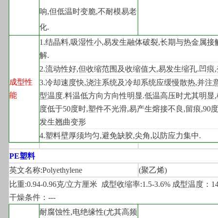
响,但低温时变脆,不耐模易老
化.
1.
结晶料,吸湿性小,易发生融体破裂,长期与热金属接
解.
2.
流动性好,但收缩范围及收缩值大,易发生缩孔.凹痕,
成型性
3.
冷却速度快,浇注系统及冷却系统应缓慢散热,并注
能
型温度.料温低方向方向性明显.低温高压时尤其明显
度低于50度时,塑件不光滑,易产生熔接不良,留痕,90
发生翘曲变形
4.
塑料壁厚须均匀,避免缺胶,尖角,以防应力集中.
PE
塑料
英文名称:Polyethylene
(
聚乙烯)
比重:0.94-0.96克/立方厘米  成型收缩率:1.5-3.6% 成型温度：140
干燥条件：---
耐腐蚀性,电绝缘性(尤其高频