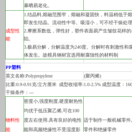
暴晒易老化。
1.
结晶料,熔融范围窄，熔融和凝固快，料温稍低于
即发生结晶。流动性中等。吸湿小，可不经干燥处
成型性
2.
摩擦系数低，弹性好，塑件表面易产生皱纹花样的
能
陷。
3.
极易分解，分解温度为240度。分解时有刺激性和
体发生。故模具钢材宜选用耐腐蚀性的材料制
PP
塑料
英文名称:Polypropylene
(
聚丙烯)
比重:0.9-0.91克/立方厘米  成型收缩率:1.0-2.5% 成型温度：160-
干燥条件：---
密度小,强度刚度,硬度耐热性
均优于低压聚乙烯,可在100
物料性
度左右使用.具有良好的电性
适于制作一般机械零件
能
能和高频绝缘性不受湿度影
零件和绝缘零件