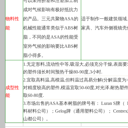
可以采用挤塑和注塑加工制
成对气候影响有极好抵抗力
物料性
的产品。三元共聚物ASA的
适于制作一般建筑领域
能
机械性能通常类似于ABS树
家具、汽车外侧视镜壳
脂，不同的是ASA的性能受
室外气候的影响要比ABS树
脂小得多。
1.
无定形料,流动性中等,吸湿大,必须充分干燥,表面
的塑件须长时间预热干燥80-90度,3小时.
2.
宜取高料温,高模温,但料温过高易分解(分解温度为>25
成型性
对精度较高的塑件,模温宜取50-60度,对光泽.耐热塑
能
取60-80度.
3.
市场出售的ASA基本树脂的牌号有： Luran S牌（  
料材料公司）；Gelog牌（通用塑料公司）； Centre
山都公司）。