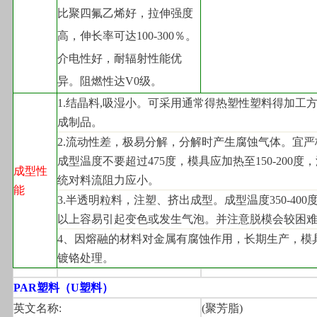
比聚四氟乙烯好，拉伸强度
高，伸长率可达100-300％。
介电性好，耐辐射性能优
异。阻燃性达V0级。
1.
结晶料,吸湿小。可采用通常得热塑性塑料得加工
成制品。
2.
流动性差，极易分解，分解时产生腐蚀气体。宜严
成型温度不要超过475度，模具应加热至150-200度
成型性
统对料流阻力应小。
能
3.
半透明粒料，注塑、挤出成型。成型温度350-400度
以上容易引起变色或发生气泡。并注意脱模会较困
4
、因熔融的材料对金属有腐蚀作用，长期生产，模
镀铬处理。
PAR
塑料（U塑料）
英文名称:
(
聚芳脂)