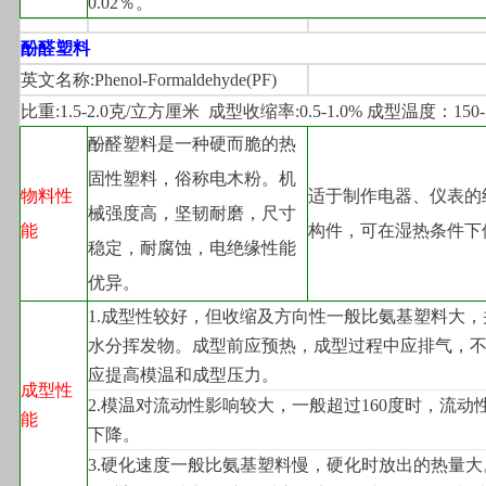
0.02％。
酚醛塑料
英文名称:Phenol-Formaldehyde(PF)
比重:1.5-2.0克/立方厘米  成型收缩率:0.5-1.0% 成型温度：150-
酚醛塑料是一种硬而脆的热
固性塑料，俗称电木粉。机
物料性
适于制作电器、仪表的
械强度高，坚韧耐磨，尺寸
能
构件，可在湿热条件下
稳定，耐腐蚀，电绝缘性能
优异。
1.
成型性较好，但收缩及方向性一般比氨基塑料大，
水分挥发物。成型前应预热，成型过程中应排气，
应提高模温和成型压力。
成型性
2.
模温对流动性影响较大，一般超过160度时，流动
能
下降。
3.
硬化速度一般比氨基塑料慢，硬化时放出的热量大