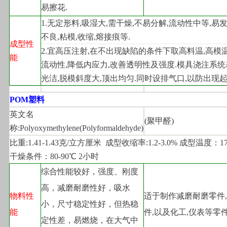
易擦花.
1.
无定形料,吸湿大,需干燥,不易分解,流动性中等,易
不良,粘模,收缩,熔接痕等.
成型性
2.
宜高压注射,在不出现缺陷的条件下取高料温,高模温
能
流动性,降低内应力,改善透明性及强度.模具浇注系
光洁,脱模斜度大,顶出均匀.同时设排气口,以防出现起
POM
塑料
英文名
(
聚甲醛)
称:Polyoxymethylene(Polyformaldehyde)
比重:1.41-1.43克/立方厘米  成型收缩率:1.2-3.0% 成型温度：170
干燥条件：80-90℃ 2小时
综合性能较好，强度、刚度
高，减磨耐磨性好，吸水
物料性
适于制作减磨耐磨零件
小，尺寸稳定性好，但热稳
能
件,以及化工,仪表等零
定性差，易燃烧，在大气中