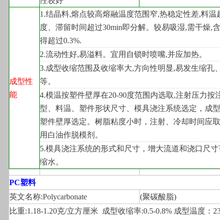
性较好
1.
结晶料,熔点较高熔融温度范围窄,热稳定性差,料温超
度、滞留时间超过30min即分解。较易吸湿,需干燥,
得超过0.3%.
2.
流动性好,易溢料。宜用自锁时喷嘴,并应加热。
3.
成型收缩范围及收缩率大,方向性明显,易发生缩孔
成型性
等。
能
4.
模温按塑件壁厚在20-90度范围内选取,注射压力按
型、料温、塑件形状尺寸、模具浇注系统选定，成
塑件壁厚选定。树脂粘度小时，注射、冷却时间应
用白油作脱模剂。
5.
模具浇注系统的形式和尺寸，增大流道和浇口尺寸
缩水。
PC
塑料
英文名称:Polycarbonate
(
聚碳酸脂)
比重:1.18-1.20克/立方厘米  成型收缩率:0.5-0.8% 成型温度：230