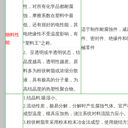
性，对所有化学品都耐腐
蚀，摩擦系数在塑料中最
低，还有很好的电性能，其
适于制作耐腐蚀件，减
电绝缘性不受温度影响，有
物料性
件、密封件、绝缘件和
能
“塑料王”之称。
械零件
2
、呈透明或半透明状态，结
晶度越高，透明性越差。原
料多为粉状树脂或浓缩分散
液，具有极高的分子量，为
高结晶度的热塑性聚合物。
1.
结晶料,吸湿小。
2.
流动性差，极易分解，分解时产生腐蚀气体。宜严
成型温度，模具应加热，浇注系统对料流阻力应小
3.
粉状树脂常采用粉末粉末冶金法成型，使用烧结方