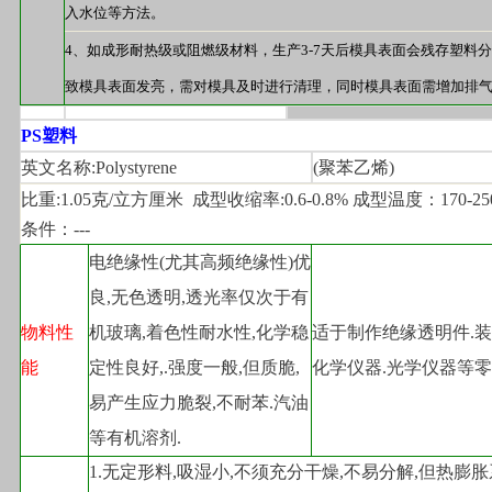
入水位等方法。
4
、如成形耐热级或阻燃级材料，生产
3-7
天后模具表面会残存塑料分
致模具表面发亮，需对模具及时进行清理，同时模具表面需增加排
PS
塑料
英文名称:Polystyrene
(
聚苯乙烯)
比重:1.05克/立方厘米  成型收缩率:0.6-0.8% 成型温度：170-2
条件：---
电绝缘性(尤其高频绝缘性)优
良,无色透明,透光率仅次于有
物料性
机玻璃,着色性耐水性,化学稳
适于制作绝缘透明件.
能
定性良好,.强度一般,但质脆,
化学仪器.光学仪器等零
易产生应力脆裂,不耐苯.汽油
等有机溶剂.
1.
无定形料,吸湿小,不须充分干燥,不易分解,但热膨胀