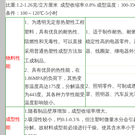
比重:1.2-1.26克/立方厘米  成型收缩率:0.8% 成型温度：300-3
条件：100～120℃-5小时
1
、为透明无定形热塑性工程
塑料，具有优良的耐热性、
1
、适于制作耐热、耐
阻燃性和无毒性。可以直接
稳定性高的电器零件。
采用普通热塑性成型方法加
器、线圈架、继电器外
物料性
工成制品。
能
2
、具有优异的热性能，在
1.86MPA的负荷下，其热变
2
、照明零件。可制成
形温度高达175度，分解温度
罩、照明器、汽车反光
为443度。其各种力学性能受
温度影响较小。
1.
随着制品壁厚增加，成型收缩率增大。
成型性
2.
吸湿性较小，约0.1-0.3％，但注塑时微量水分会
能
分解。故材料成型前必须进行干燥。使其含水率小