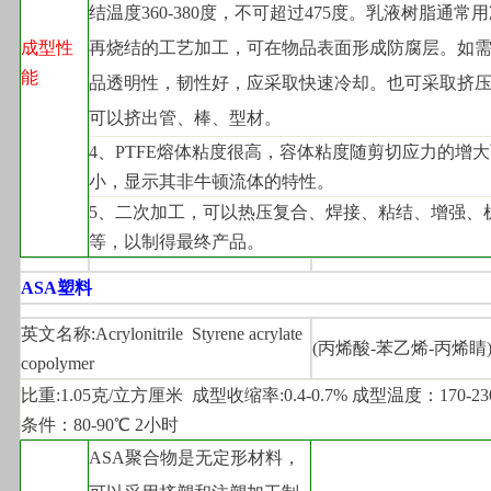
结温度360-380度，不可超过475度。乳液树脂通常
成型性
再烧结的工艺加工，可在物品表面形成防腐层。如
能
品透明性，韧性好，应采取快速冷却。也可采取挤
可以挤出管、棒、型材。
4
、PTFE熔体粘度很高，容体粘度随剪切应力的增
小，显示其非牛顿流体的特性。
5
、二次加工，可以热压复合、焊接、粘结、增强、
等，以制得最终产品。
ASA
塑料
英文名称:Acrylonitrile  Styrene acrylate  
(
丙烯酸-苯乙烯-丙烯睛
copolymer
比重:1.05克/立方厘米  成型收缩率:0.4-0.7% 成型温度：170-2
条件：80-90℃ 2小时
ASA
聚合物是无定形材料，