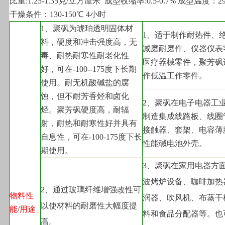
比重:1.25-1.35克/立方厘米  成型收缩率:0.5-0.7% 成型温度：290
干燥条件：130-150℃ 4小时
1
、聚砜为琥珀透明固体材
1
、适于制作耐热件、
料，硬度和冲击强度高，无
减磨耐磨件、仪器仪表
毒、耐热耐寒性耐老化性
医疗器械零件，聚芳砜
好，可在-100--175度下长期
作低温工作零件。
使用。耐无机酸碱盐的腐
蚀，但不耐芳香烃和卤化
2
、聚砜在电子电器工
烃。聚芳砜硬度高，耐辐
制造集成线路板、线圈
射，耐热和耐寒性好并具有
接触器、套架、电容薄
自息性，可在-100-175度下长
性能碱电池外壳。
期使用。
3
、聚砜在家用电器方
波烤炉设备、咖啡加热
2
、通过玻璃纤维增强改性可
物料性
润器、吹风机、布蒸干
以使材料的耐磨性大幅度提
能
/
用途
料和食品分配器等。也
高。