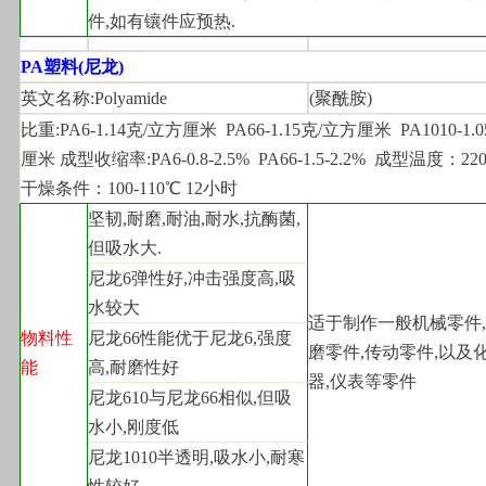
件,如有镶件应预热.
PA
塑料(尼龙)
英文名称:Polyamide
(
聚酰胺)
比重:PA6-1.14克/立方厘米  PA66-1.15克/立方厘米  PA1010-1
厘米 成型收缩率:PA6-0.8-2.5%  PA66-1.5-2.2%  成型温度：220-
干燥条件：100-110℃ 12小时
坚韧,耐磨,耐油,耐水,抗酶菌,
但吸水大.
尼龙6弹性好,冲击强度高,吸
水较大
适于制作一般机械零件
物料性
尼龙66性能优于尼龙6,强度
磨零件,传动零件,以及化
能
高,耐磨性好
器,仪表等零件
尼龙610与尼龙66相似,但吸
水小,刚度低
尼龙1010半透明,吸水小,耐寒