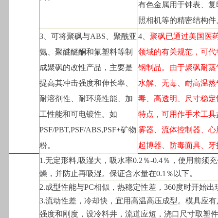
有色金属用于钟表、复
照相机等的精密结构件
3
、可将聚砜与ABS、聚酰亚
4
、
聚砜已通过美国医
氨、聚醚醚酮和氟塑料等制
领域的有关规范，可代
成聚砜的改性产品，主要是
钢制品。由于聚砜耐蒸
提高其冲击强度和伸长率、
水解、无毒、耐高温蒸
耐溶剂性、耐环境性能、加
毒、高透明、尺寸稳定
工性能和可电镀性。如
特点，可用作手术工具
PSF/PBT,PSF/ABS,PSF+矿物
雾器、流体控制器、心
粉。
起博器、防毒面具、牙
1.
无定形料,吸湿大，吸水率0.2％-0.4％，使用前须
燥，并防止再吸湿。保证含水量在0.1％以下。
2.
成型性能与PC相似，热稳定性差，360度时开始出
3.
流动性差，冷却快，宜用高温高压成型。模具应有
强度和刚度，设冷料井，流道应短，浇口尺寸取塑