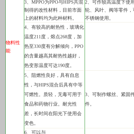
3
、MPPO为PPO与HIPS共混
2
、可作较高温度下使
制得的改性材料，目前市面
轮、风叶、阀等零件，
上的材料均为此种材料。
不锈钢使用。
4
、有较高的耐热性，玻璃化
温度211度，熔点268度，加
物料性
热至330度有分解倾向，PPO
能
的含量越高其耐热性越好，
热变形温度可达190度。
5
、阻燃性良好，具有自息
性，与HIPS混合后具有中等
可燃性。质轻，无毒可用于
3
、可制作螺丝、紧固
食品和药物行业。耐光性
件。
差，长时间在阳光下使用会
变色。
6
、可以与