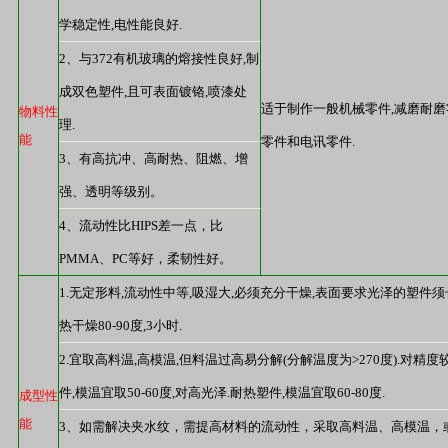
学稳定性
,
电性能良好
.
2
、与
372
有机玻璃的熔接性良好
,
制
成双色塑件
,
且可表面镀铬
,
喷漆处
适于制作一般机械零件
,
减磨耐磨
物料性
理
.
能
零件和电讯零件
.
3
、有高抗冲、高耐热、阻燃、增
强、透明等级别。
4
、流动性比
HIPS
差一点，比
PMMA
、
PC
等好，柔韧性好。
1.
无定形料
,
流动性中等
,
吸湿大
,
必须充分干燥
,
表面要求光泽的塑件须
热干燥
80-90
度
,3
小时
.
2.
宜取高料温
,
高模温
,
但料温过高易分解
(
分解温度为
>270
度
).
对精度
件
,
模温宜取
50-60
度
,
对高光泽
.
耐热塑件
,
模温宜取
60-80
度
.
成型性
能
3
、如需解决夹水纹，需提高材料的流动性，采取高料温、高模温，