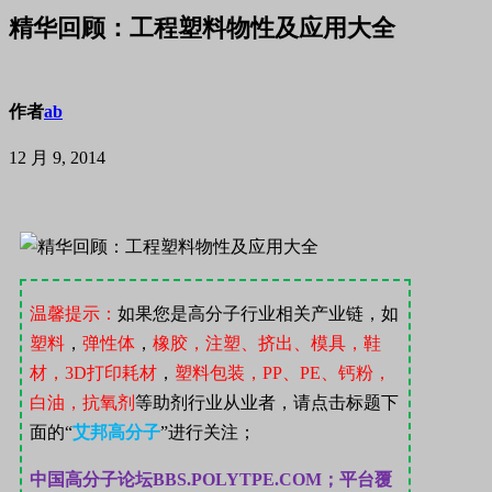
精华回顾：工程塑料物性及应用大全
作者
ab
12 月 9, 2014
温馨提示：
如果您是高分子行业相关产业链，如
塑料
，
弹性体
，
橡胶，注塑、挤出、模具，鞋
材，
3D
打印耗材
，
塑料包装，
PP
、
PE
、钙粉，
白油，抗氧剂
等助剂行业从业者，请点击标题下
面的“
艾邦高分子
”
进行关注；
中国高分子论坛
BBS.POLYTPE.COM；
平台覆