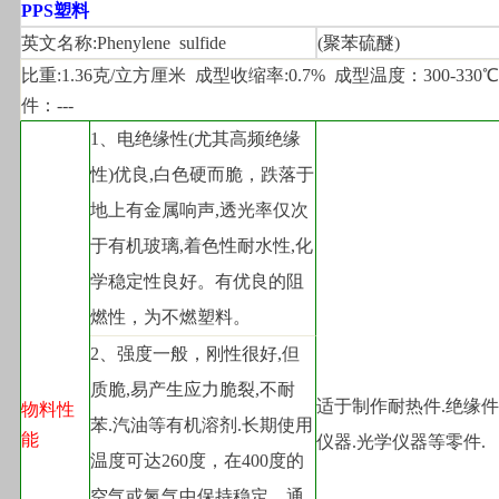
PPS
塑料
英文名称:Phenylene  sulfide
(
聚苯硫醚)
比重:1.36克/立方厘米  成型收缩率:0.7%  成型温度：300-330
件：---
1
、电绝缘性(尤其高频绝缘
性)优良,白色硬而脆，跌落于
地上有金属响声,透光率仅次
于有机玻璃,着色性耐水性,化
学稳定性良好。有优良的阻
燃性，为不燃塑料。
2
、强度一般，刚性很好,但
质脆,易产生应力脆裂,不耐
适于制作耐热件.绝缘
物料性
苯.汽油等有机溶剂.长期使用
能
仪器.光学仪器等零件.
温度可达260度，在400度的
空气或氮气中保持稳定。通