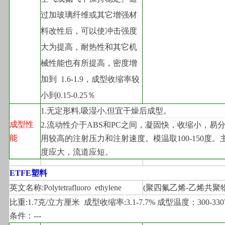
过加玻璃纤维或其它增强材
料改性后，可以使冲击强度
大为提高，耐热性和其它机
械性能也有所提高，密度增
加到  1.6-1.9，成型收缩率较
小到0.15-0.25％
1.
无定形料,吸湿小,但宜干燥后成型。
成型性
2.
流动性介于ABS和PC之间，凝固快，收缩小，易
能
用较高的注射压力和注射速度。模温取100-150度。
度应大，流道应短。
ETFE
塑料
英文名称:Polytetrafluoro  ethylene
(
聚四氟乙烯-乙烯共聚物
比重:1.7克/立方厘米  成型收缩率:3.1-7.7% 成型温度：300-33
条件：---