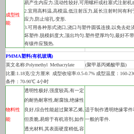
易产生内应力.流动性较好,可用螺杆或柱塞式注射机成
2.
宜用高料温,高模温,低注射压力,延长注射时间有利
成型性
应力,防止缩孔.变形.
能
3.
可用各种形式浇口,浇口与塑件圆弧连接,以免去处
坏塑件.脱模斜度大,顶出均匀.塑件壁厚均匀,最好不带
有镶件应预热.
PMMA
塑料(有机玻璃)
英文名称:Polymethyl  Methacrylate
(
聚甲基丙烯酸甲脂)
比重:1.18克/立方厘米  成型收缩率:0.5-0.7% 成型温度：160-2
条件：70-90℃ 4小时
透明性极好,强度较高,有一定
的耐热耐寒性,耐腐蚀,绝缘性
物料性
良好,综合性能超过聚苯乙烯,
适于制作透明绝缘零件
能
但质脆,易熔于有机溶剂,如作
一般的零件.
透光材料,其表面硬度稍低,容