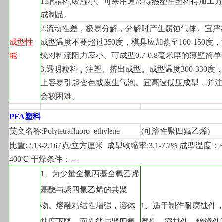
1.
结晶料,吸湿小。可采用通常得热塑性塑料得加工
成制品。
2.
流动性差，极易分解，分解时产生腐蚀气体。宜严
成型性
成型温度不要超过350度，模具应加热至100-150度
能
统对料流阻力应小。可成型0.7-0.8毫米厚的薄壁简
3.
透明粒料，注塑、挤出成型。成型温度300-330度，
上容易引起变色或发生气泡。宜高速低压成型，并
会较困难。
PFA
塑料
英文名称:Polytetrafluoro  ethylene
(
可溶性聚四氟乙烯)
比重:2.13-2.167克/立方厘米  成型收缩率:3.1-7.7% 成型温度：3
400℃ 干燥条件：---
1
、为少量全氟丙基全氟乙烯
基醚与聚四氟乙烯的共聚
物。熔融粘结性增强，溶体
1
、适于制作耐腐蚀件
粘度下降，而性能与聚四氟
磨件、密封件、绝缘件