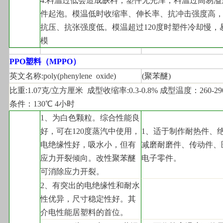
4.
料温过低会造成缺料，塑件无光泽，料温过高易溢
件起泡。模温低时收缩率、伸长率、抗冲击强度高
抗压、抗张强度低。模温超过120度时塑件冷却慢，
模
PPO
塑料（MPPO）
英文名称:poly(phenylene  oxide)
(
聚苯醚)
比重:1.07克/立方厘米  成型收缩率:0.3-0.8% 成型温度：260-2
条件：130℃ 4小时
1
、为白色颗粒。综合性能良
好，可在120度蒸汽中使用，
1
、适于制作耐热件、
电绝缘性好，吸水小，但有
减磨耐磨件、传动件、
应力开裂倾向。改性聚苯醚
电子零件。
可消除应力开裂。
2
、有突出的电绝缘性和耐水
性优异，尺寸稳定性好。其
介电性能居塑料的首位。