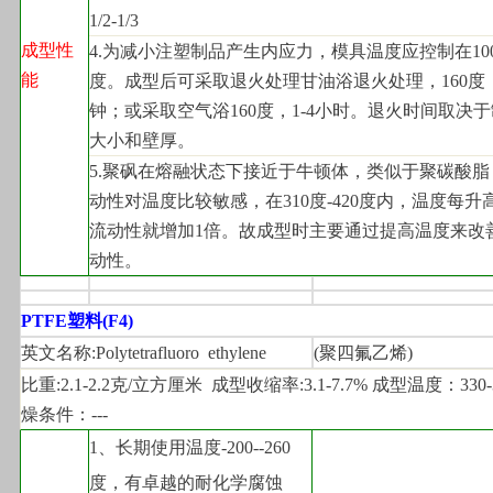
1/2-1/3
成型性
4.
为减小注塑制品产生内应力，模具温度应控制在100-
能
度。成型后可采取退火处理甘油浴退火处理，160度，
钟；或采取空气浴160度，1-4小时。退火时间取决
大小和壁厚。
5.
聚砜在熔融状态下接近于牛顿体，类似于聚碳酸脂
动性对温度比较敏感，在310度-420度内，温度每升高
流动性就增加1倍。故成型时主要通过提高温度来改
动性。
PTFE
塑料(F4)
英文名称:Polytetrafluoro  ethylene
(
聚四氟乙烯)
比重:2.1-2.2克/立方厘米  成型收缩率:3.1-7.7% 成型温度：330-
燥条件：---
1
、长期使用温度-200--260
度，有卓越的耐化学腐蚀