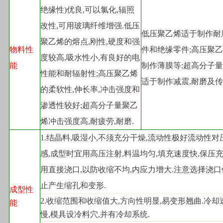
绝缘性)优良,可以氯化,辐照
改性,可用玻璃纤维增强.低压
低压聚乙烯适于制作耐
聚乙烯的熔点,刚性,硬度和强
物料性
件和绝缘零件;高压聚
度较高,吸水性小,有良好的电
能
制作薄膜等;超高分子
性能和耐辐射性;高压聚乙烯
适于制作减震,耐磨及传
的柔软性,伸长率,冲击强度和
渗透性较好;超高分子量聚乙
烯冲击强度高,耐疲劳,耐磨.
1.
结晶料,吸湿小,不须充分干燥,流动性极好流动性对
感,成型时宜用高压注射,料温均匀,填充速度快,保压充
用直接浇口,以防收缩不均,内应力增大.注意选择浇口
止产生缩孔和变形.
成型性
2.
收缩范围和收缩值大,方向性明显,易变形翘曲.冷却
能
慢,模具设冷料穴,并有冷却系统.