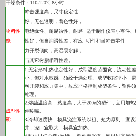
干燥条件：110-120℃ 8小时
冲击强度高，尺寸稳定性
好，无色透明，着色性好，
物料性
电绝缘性、耐腐蚀性、耐磨
适于制作仪表小零件、
能
性好，但自润滑性差，有应
明件和耐冲击零件
力开裂倾向，高温易水解，
与其它树脂相溶性差。
1.
无定形料,热稳定性好，成型温度范围宽，流动性
小，但对水敏感，须经干燥处理。成型收缩率小，
融开裂和应力集中，故应严格控制成型条件，塑件
处理。
2.
熔融温度高，粘度高，大于200g的塑件，宜用加
成型性
伸喷嘴。
能
3.
冷却速度快，模具浇注系统以粗、短为原则，宜设
井，浇口宜取大，模具宜加热。