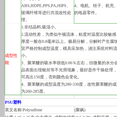
ABS,HDPE,PPS,PA,HIPS、
4
、电机、转子、机壳
玻璃纤维等进行共混改性处
的电器零件。
理。
1.
非结晶料,吸湿小。
2.
流动性差，为类似牛顿流体，粘度对温度比较敏感
厚度一般在0.8毫米以上。极易分解，分解时产生腐
宜严格控制成型温度，模具应加热，浇注系统对料
成型性
小。
能
3
、聚苯醚的吸水率很低0.06％左右，但微量的水分
品表面出现银丝等不光滑现象，最好是作干燥处理
可高出150度，否则颜色会变化。
4
、聚苯醚的成型温度为280-330度，改性聚苯醚的
为260-285度。
PSU
塑料
英文名称:Polysulfone
(
聚砜)