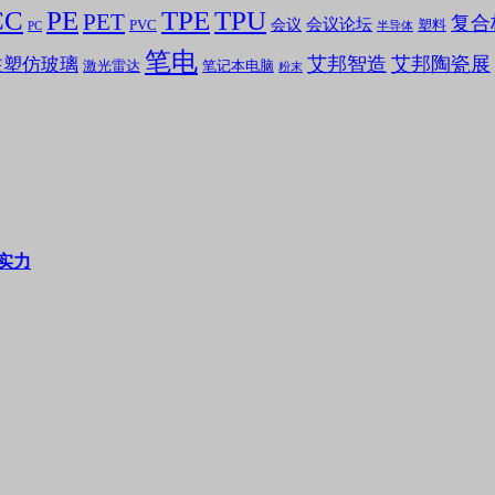
CC
PE
TPE
TPU
PET
复合
会议论坛
会议
PVC
塑料
PC
半导体
笔电
艾邦智造
艾邦陶瓷展
注塑仿玻璃
笔记本电脑
激光雷达
粉末
实力