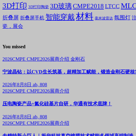
3D打印
ML
3D玻璃
CMPE2018
LTCC
3D打印陶瓷
材料
智能穿戴
折叠屏
氛围灯
折叠屏手机
毫米波雷达
瓷，展会
You missed
2026CMPE
CMPE2026展商介绍
金刚石
宁波晶钻：以CVD生长筑基，超精加工赋能，锻造金刚石硬核
2026年8月8日
ab, 808
2026CMPE
CMPE2026展商介绍
压电陶瓷产品+氮化硅基片自研，华通有技术底牌！
2026年8月8日
ab, 808
2026CMPE
CMPE2026展商介绍
专精特新小巨人｜振华科技真空镀膜技术赋能多领域高端制造