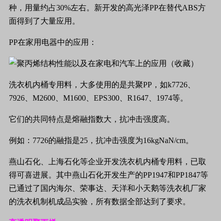
种，用量约占
30%
左右。新开发的高光泽
PP
在替代
ABS
方
面得到了大量应用。
PP
在家用电器中的应用：
洗衣机内桶专用料，大多使用的是共聚
PP
，如
k7726
、
7926
、
M2600
、
M1600
、
EPS300
、
R1647
、
1974
等。
它们的共同特点是熔融指数大，抗冲击强度高。
例如：
7726
的融指是
25
，抗冲击强度为
16kgNaN/cm
。
燕山石化、上海石化等企业开发洗衣机内桶专用料，已取
得可喜进展。其中燕山石化开发生产的
PP1947
和
PP1847
等
已通过了国内海尔、荣事达、天洋和小天鹅等洗衣机厂家
的洗衣机制机成品实验，所有数据全部达到了要求。