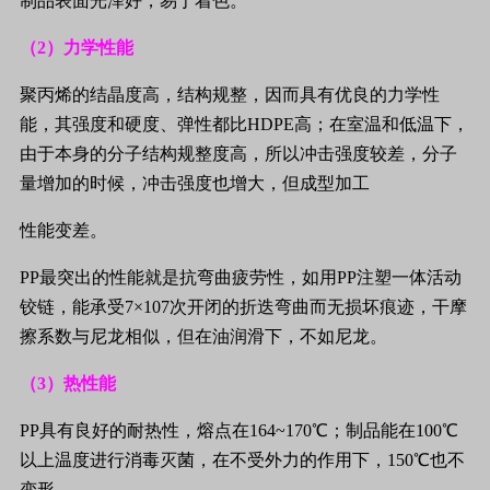
制品表面光泽好，易于着色。
（
2
）力学性能
聚丙烯的结晶度高，结构规整，因而具有优良的力学性
能，其强度和硬度、弹性都比
HDPE
高；在室温和低温下，
由于本身的分子结构规整度高，所以冲击强度较差，分子
量增加的时候，冲击强度也增大，但成型加工
性能变差。
PP
最突出的性能就是抗弯曲疲劳性，如用
PP
注塑一体活动
铰链，能承受
7
×
107
次开闭的折迭弯曲而无损坏痕迹，干摩
擦系数与尼龙相似，但在油润滑下，不如尼龙。
（
3
）热性能
PP
具有良好的耐热性，熔点在
164~
170
℃
；制品能在
100
℃
以上温度进行消毒灭菌，在不受外力的作用下，
150
℃
也不
变形。