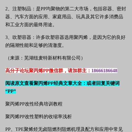
2
、注塑制品：是
PP
均聚物的第二大市场，包括容器、密封
器、汽车方面的应用、家庭用品、玩具及其它许多消费品
和工业方面的最终用途。
3
、吹塑容器：许多吹塑容器选用聚丙烯，是因为它的良好
的隔潮性能和足够的清澈度。
（来源：芜湖纽麦特新材料有限公司）
高分子论坛聚丙烯PP微信群，请加群主：
18666186648
阅读原文查看聚丙烯PP经典文章大全：
或者回复关键词
“PP”
聚丙烯
PP
改性经典培训教程
聚丙烯
PP
改性塑料的收缩率浅析
PP
、
TPE
聚烯烃无卤阻燃剂阻燃机理及配方和应用中常见