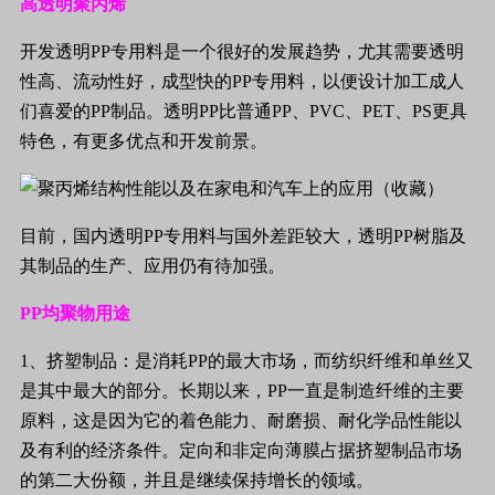
高透明聚丙烯
开发透明
PP
专用料是一个很好的发展趋势，尤其需要透明
性高、流动性好，成型快的
PP
专用料，以便设计加工成人
们喜爱的
PP
制品。透明
PP
比普通
PP
、
PVC
、
PET
、
PS
更具
特色，有更多优点和开发前景。
目前，国内透明
PP
专用料与国外差距较大，透明
PP
树脂及
其制品的生产、应用仍有待加强。
PP
均聚物用途
1
、挤塑制品：是消耗
PP
的最大市场，而纺织纤维和单丝又
是其中最大的部分。长期以来，
PP
一直是制造纤维的主要
原料，这是因为它的着色能力、耐磨损、耐化学品性能以
及有利的经济条件。定向和非定向薄膜占据挤塑制品市场
的第二大份额，并且是继续保持增长的领域。