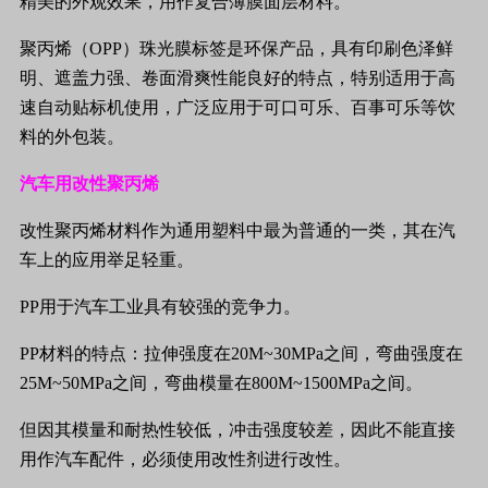
精美的外观效果，用作复合薄膜面层材料。
聚丙烯（
OPP
）珠光膜标签是环保产品，具有印刷色泽鲜
明、遮盖力强、卷面滑爽性能良好的特点，特别适用于高
速自动贴标机使用，广泛应用于可口可乐、百事可乐等饮
料的外包装。
汽车用改性聚丙烯
改性聚丙烯材料作为通用塑料中最为普通的一类，其在汽
车上的应用举足轻重。
PP
用于汽车工业具有较强的竞争力。
PP
材料的特点：拉伸强度在
20M~30MPa
之间，弯曲强度在
25M~50MPa
之间，弯曲模量在
800M~1500MPa
之间。
但因其模量和耐热性较低，冲击强度较差，因此不能直接
用作汽车配件，必须使用改性剂进行改性。