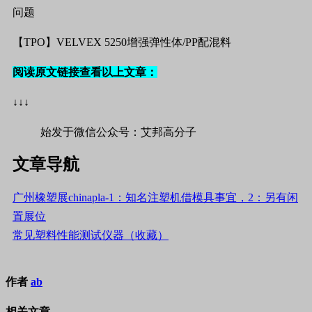
问题
【
TPO
】
VELVEX 5250
增强弹性体
/PP
配混料
阅读原文链接查看以上文章：
↓↓↓
始发于微信公众号：艾邦高分子
文章导航
广州橡塑展chinapla-1：知名注塑机借模具事宜，2：另有闲
置展位
常见塑料性能测试仪器（收藏）
作者
ab
相关文章