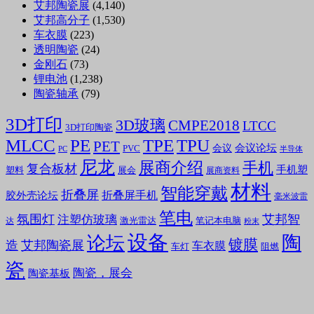
艾邦陶瓷展
(4,140)
艾邦高分子
(1,530)
车衣膜
(223)
透明陶瓷
(24)
金刚石
(73)
锂电池
(1,238)
陶瓷轴承
(79)
3D打印
3D玻璃
CMPE2018
LTCC
3D打印陶瓷
MLCC
PE
TPE
TPU
PET
会议论坛
会议
PVC
PC
半导体
尼龙
展商介绍
手机
复合板材
手机塑
塑料
展会
展商资料
材料
智能穿戴
折叠屏
折叠屏手机
胶外壳论坛
毫米波雷
笔电
氛围灯
艾邦智
注塑仿玻璃
笔记本电脑
激光雷达
达
粉末
设备
陶
论坛
镀膜
造
艾邦陶瓷展
车衣膜
车灯
阻燃
瓷
陶瓷，展会
陶瓷基板