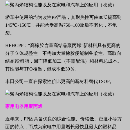
轿车中使用的均为改性
PP
产品，其耐热性可由
80
℃
提高到
145
℃
~
150
℃
，并能承受高温
750~1000h
后不老化，不龟
裂。
HEHCPP
：
“
高橡胶含量高结晶聚丙烯
”
新材料具有更高的
分子立体规整性，不需加大量橡胶便能制备柔性、高取向
结晶
PP
树脂，因而降低加工（不需配混）和材料总成本。
其性能与
TPO
相当，但成本低
30
％。
丰田公司一直在探索性价比更高的新材料替代
TSOP
。
家用电器用聚丙烯
近年来，
PP
因具备优良的综合性能、价格低、密度小等方
面的特点，而成为家电中用量增长最快且最大的塑料品