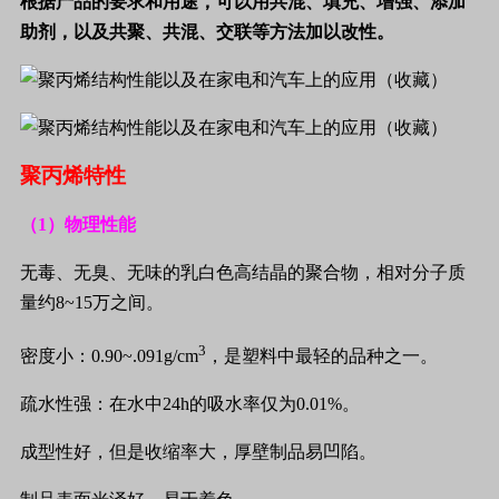
根据产品的要求和用途，可以用共混、填充、增强、添加
助剂，以及共聚、共混、交联等方法加以改性。
聚丙烯特性
（
1
）物理性能
无毒、无臭、无味的乳白色高结晶的聚合物，相对分子质
量约
8~15
万之间。
3
密度小：
0.90~.091g/cm
，是塑料中最轻的品种之一。
疏水性强：在水中
24h
的吸水率仅为
0.01%
。
成型性好，但是收缩率大，厚壁制品易凹陷。