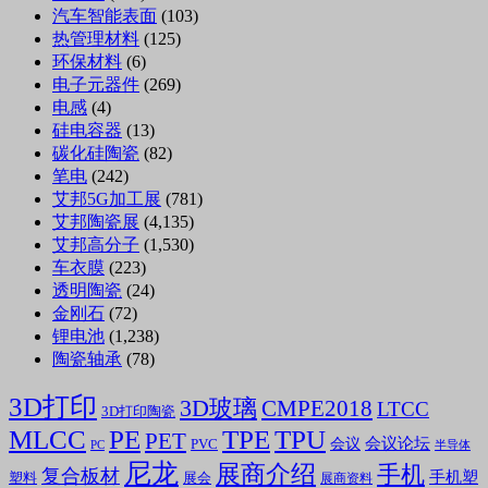
汽车智能表面
(103)
热管理材料
(125)
环保材料
(6)
电子元器件
(269)
电感
(4)
硅电容器
(13)
碳化硅陶瓷
(82)
笔电
(242)
艾邦5G加工展
(781)
艾邦陶瓷展
(4,135)
艾邦高分子
(1,530)
车衣膜
(223)
透明陶瓷
(24)
金刚石
(72)
锂电池
(1,238)
陶瓷轴承
(78)
3D打印
3D玻璃
CMPE2018
LTCC
3D打印陶瓷
MLCC
PE
TPE
TPU
PET
会议论坛
会议
PVC
PC
半导体
尼龙
展商介绍
手机
复合板材
手机塑
塑料
展会
展商资料