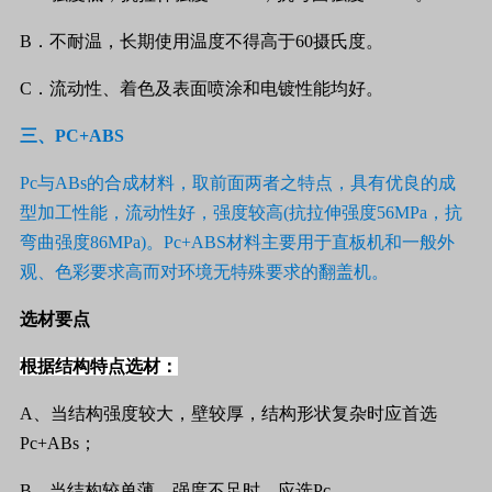
B
．不耐温，长期使用温度不得高于
60
摄氏度。
C
．流动性、着色及表面喷涂和电镀性能均好。
三
、
PC+ABS
Pc
与
ABs
的合成材料，取前面两者之特点，具有优良的成
型加工性能，流动性好，强度较高
(
抗拉伸强度
56MPa
，抗
弯曲强度
86MPa)
。
Pc+ABS
材料主要用于直板机和一般外
观、色彩要求高而对环境无特殊要求的翻盖机。
选材要点
根据结构特点选材：
A、当结构强度较大，壁较厚，结构形状复杂时应首选
Pc+ABs
；
B、当结构较单薄，强度不足时，应选
Pc
。