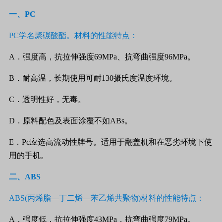
一
、
PC
PC
学名聚碳酸酯。材料的性能特点：
A
．强度高，抗拉伸强度
69MPa
、抗弯曲强度
96MPa
。
B
．耐高温，长期使用可耐
130
摄氏度温度环境。
C
．透明性好，无毒。
D
．原料配色及表面涂覆不如
ABs
。
E
．
Pc
应选高流动性牌号。适用于翻盖机和在恶劣环境下使
用的手机。
二
、
ABS
ABS(
丙烯脂
—
丁二烯
—
苯乙烯共聚物
)
材料的性能特点：
A
．强度低，抗拉伸强度
43MPa
，抗弯曲强度
79MPa
。