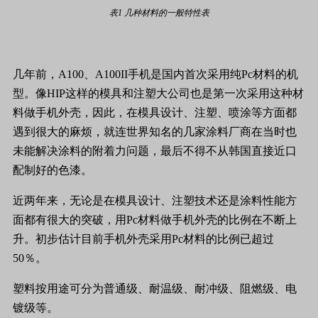
表
1
几种材料的一般特性表
几年前，
A100
、
A100II
手机是国内首次采用纯
Pc
材料的机
型。像
HIP
这样的模具和注塑大公司也是第一次采用这种材
料做手机外壳，因此，在模具设计、注塑、喷涂等方面都
遇到很大的麻烦，就连世界知名的几家涂料厂商在当时也
未能解决涂料的附着力问题，最后不得不从韩国直接近口
配制好的色漆。
近两年来，无论是在模具设计、注塑技术还是涂料性能方
面都有很大的突破，用
Pc
材料做手机外壳的比例在不断上
升。初步估计目前手机外壳采用
Pc
材料的比例已超过
50
％。
塑料按用途可分为普通级、耐温级、耐冲级、阻燃级、电
镀级等。