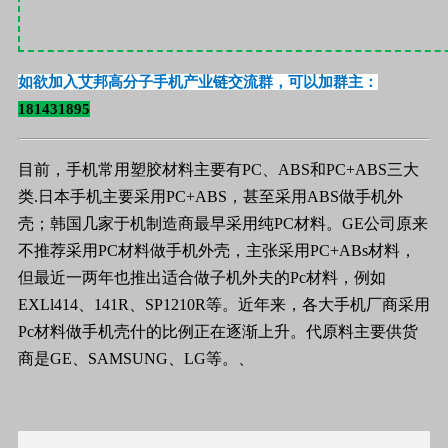
如欲加入艾邦高分子手机产业链交流群，可以加群主：
181431895
目前，手机常用塑胶材料主要有
PC
、
ABS
和
PC+ABS
三大
类
.
日本手机主要采用
PC+ABS
，甚至采用
ABS
做手机外
壳；韩国几家于机制造商最早采用纯
PC
材料。
GE
公司原来
不推荐采用
PC
材料做手机外壳，主张采用
PC+ABs
材料，
但最近一两年也推出适合做子机外夫的
Pc
材料，例如
EXLl414
、
141R
、
SP1210R
等。近年来，各大手机厂商采用
Pc
材料做手机壳什的比例正在逐渐上升。代原料主要供货
商是
GE
、
SAMSUNG
、
LG
等。、