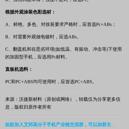
根据外观涂装色彩选材：
A、鲜艳、多色、对徐装要求严格时，应首选
Pc+ABs
；
B、对需要外观做电镀时，应选
ABs
。
C、翻盖机和在恶劣环境
(
如低温、有振动、冲击等
)
下使用
的加固型手机，应选用
Pc
材料。
直板机选料：
PC
和
PC+ABS
均可使用时，应首选
PC+ABS
。
来源：沃捷新材料（原创或网络），转载仅为分享更多信
息，版权归原作者所有
如欲加入艾邦高分子手机产业链交流群，可以加群主
，