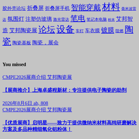
材料
智能穿戴
折叠屏
折叠屏手机
胶外壳论坛
毫米波雷
笔电
氛围灯
艾邦智
注塑仿玻璃
笔记本电脑
激光雷达
达
粉末
设备
陶
论坛
镀膜
造
艾邦陶瓷展
车衣膜
车灯
阻燃
瓷
陶瓷，展会
陶瓷基板
You missed
CMPE2026展商介绍
艾邦陶瓷展
【展商推介】上海卓盛程新材：专注提供电子陶瓷的助剂
2026年8月6日
ab, 808
CMPE2026展商介绍
艾邦陶瓷展
【优质展商】启明星——致力于提供微纳米材料高纯研磨解决
方案及多品种精细氧化铝粉体！