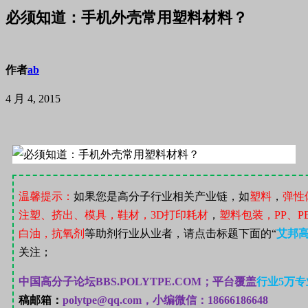
必须知道：手机外壳常用塑料材料？
作者
ab
4 月 4, 2015
温馨提示：
如果您是高分子行业相关产业链，如
塑料
，
弹性
注塑、挤出、模具，鞋材，
3D
打印耗材
，
塑料包装，
PP
、
P
白油，抗氧剂
等助剂行业从业者，请点击标题下面的“
艾邦
关注；
中国高分子论坛
BBS.POLYTPE.COM；
平台覆盖
行业
5
万专
稿邮箱：
polytpe@qq.com，小编微信：18666186648