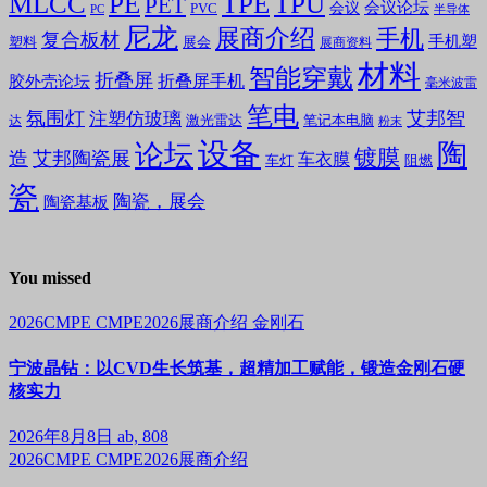
MLCC
PE
TPE
TPU
PET
会议论坛
会议
PVC
PC
半导体
尼龙
展商介绍
手机
复合板材
手机塑
塑料
展会
展商资料
材料
智能穿戴
折叠屏
折叠屏手机
胶外壳论坛
毫米波雷
笔电
氛围灯
艾邦智
注塑仿玻璃
笔记本电脑
激光雷达
达
粉末
设备
陶
论坛
镀膜
造
艾邦陶瓷展
车衣膜
车灯
阻燃
瓷
陶瓷，展会
陶瓷基板
You missed
2026CMPE
CMPE2026展商介绍
金刚石
宁波晶钻：以CVD生长筑基，超精加工赋能，锻造金刚石硬
核实力
2026年8月8日
ab, 808
2026CMPE
CMPE2026展商介绍