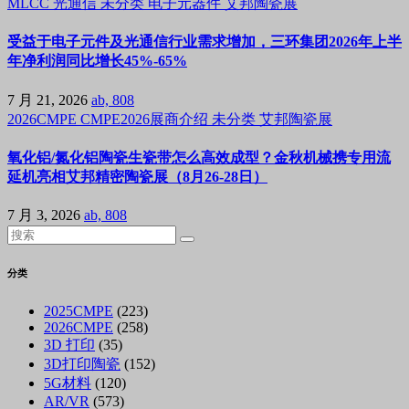
MLCC
光通信
未分类
电子元器件
艾邦陶瓷展
受益于电子元件及光通信行业需求增加，三环集团2026年上半
年净利润同比增长45%-65%
7 月 21, 2026
ab, 808
2026CMPE
CMPE2026展商介绍
未分类
艾邦陶瓷展
氧化铝/氮化铝陶瓷生瓷带怎么高效成型？金秋机械携专用流
延机亮相艾邦精密陶瓷展（8月26-28日）
7 月 3, 2026
ab, 808
分类
2025CMPE
(223)
2026CMPE
(258)
3D 打印
(35)
3D打印陶瓷
(152)
5G材料
(120)
AR/VR
(573)