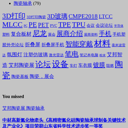
陶瓷轴承
(79)
3D打印
3D玻璃
CMPE2018
LTCC
3D打印陶瓷
MLCC
PE
TPE
TPU
PET
会议论坛
会议
PVC
PC
半导体
尼龙
展商介绍
手机
复合板材
手机塑
塑料
展会
展商资料
材料
智能穿戴
折叠屏
折叠屏手机
胶外壳论坛
毫米波雷
笔电
氛围灯
艾邦智
注塑仿玻璃
笔记本电脑
激光雷达
达
粉末
设备
陶
论坛
镀膜
造
艾邦陶瓷展
车衣膜
车灯
阻燃
瓷
陶瓷，展会
陶瓷基板
You missed
艾邦陶瓷展
陶瓷轴承
中材高新氮化物牵头《高精密氮化硅陶瓷轴承球制备关键技术
及产业化》项目荣获山东省科学技术进步奖一等奖