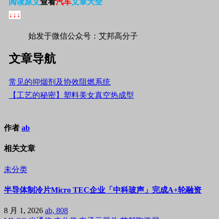
阅读原文
查看
汽车
文章大全
↓↓↓
始发于微信公众号：艾邦高分子
文章导航
常见的抑烟剂及协效阻燃系统
【工艺的秘密】塑料美女真空热成型
作者
ab
相关文章
未分类
半导体制冷片Micro TEC企业「中科玻声」完成A+轮融资
8 月 1, 2026
ab, 808