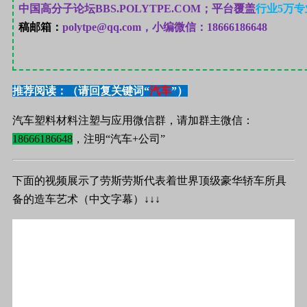
中国高分子论坛
BBS.POLYTPE.COM；
平台覆盖
行业
5
万专
稿邮箱：
polytpe@qq.com，小编微信：18666186648
推荐阅读：（请回复关键词“
汽车
”）
汽车塑料材料注塑与应用微信群，请加群主微信：
18666186648
，注明“汽车+公司”
下面的视频展示了劳斯劳斯代表着世界顶级豪华轿车所具
备的造车艺术（中文字幕）↓↓↓