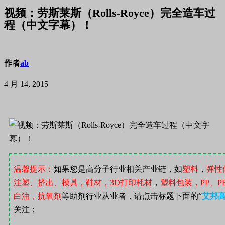
视频：劳斯莱斯（Rolls-Royce）完全造车过
程（中文字幕）！
作者
ab
4 月 14, 2015
温馨提示：
如果您是高分子行业相关产业链，如
塑料
，
弹性
注塑、挤出、模具，鞋材，
3D
打印耗材
，
塑料包装，
PP
、
P
白油，抗氧剂
等助剂行业从业者，请点击标题下面的“
艾邦
关注；