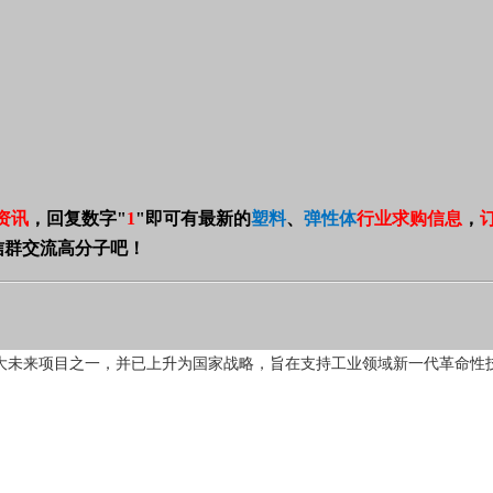
资讯
，回复数字
"
1
"
即可有最新的
塑料
、
弹性体
行业求购信息
，
信群交流高分子吧！