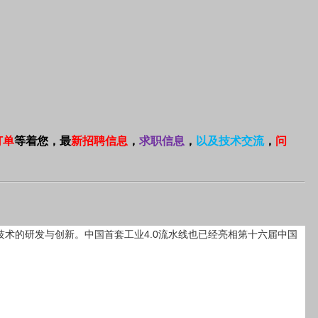
订单
等着您，最
新招聘信息
，
求职信息
，
以及技术交流
，
问