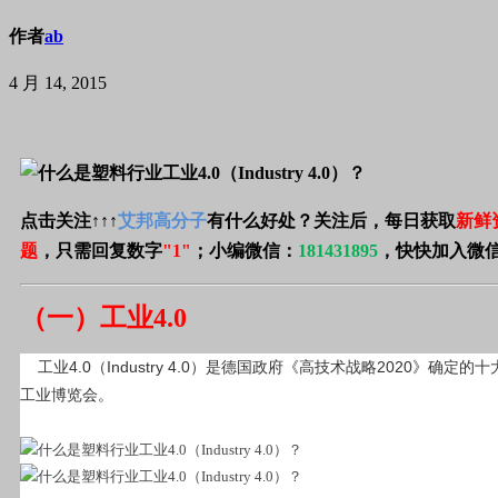
作者
ab
4 月 14, 2015
点击关注
↑↑↑
艾邦高分子
有什么好处？关注后，每日获取
新鲜
题
，只需回复数字
"1"
；
小编微信：
181431895
，快快加入微
（一）工业4.0
    工业4.0（Industry 4.0）是德国政府《高技术战略2020》确定的十大未来项目之一，并已上升为国家战略，旨在支持工业领域新一代革命性技术的研发与创新。中国首套工业4.0流水线也已经亮相第十六届中国
工业博览会。