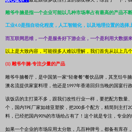
雕爷牛腩是指一个企业可能以几种市场率占有最高的产品不
工业
是指自动化程度，人工智能化，以及地理位置的选择
4.0
而互联网思维，一个是服务好下游企业，一个是利用大数据
以上是大致内容，可能很多人难以理解，我们首先从以上几
1
雕爷牛腩
专注少量的产品
(
)
-
雕爷牛腩餐厅，是中国第一家“轻奢餐”餐饮品牌，其烹饪牛
澳名流提供家宴料理，他还是
年香港回归当晚的国宴行政
1997
该饭店的主打菜不多，跟我们改性行业一样，要把配方数量
个，国内
厂家如雄亚塑胶，把
多个配方，精简到主打
TPE
200
2
料，已经把国内
的市场给占有了！这个就是专注，专业的
90%
如果一个企业的市场应用太分散，几百种牌号，都备有库存