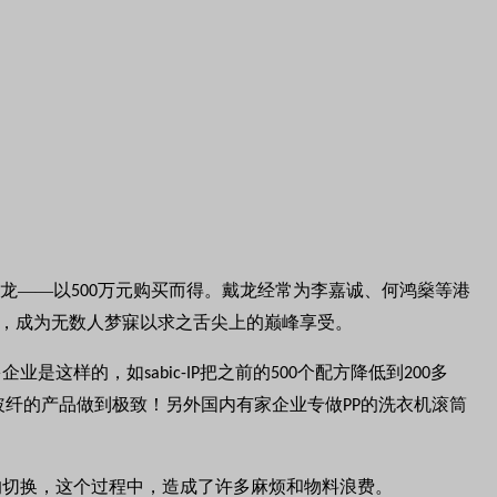
戴龙——以
万元购买而得。戴龙经常为李嘉诚、何鸿燊等港
500
”，成为无数人梦寐以求之舌尖上的巅峰享受。
多企业是这样的，如
把之前的
个配方降低到
多
sabic-IP
500
200
玻纤的产品做到极致！另外国内有家企业专做
的洗衣机滚筒
PP
的切换，这个过程中，造成了许多麻烦和物料浪费。