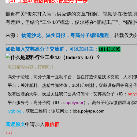
（4）工业
4.0
成热词俊尔智造先行一步
最近
有关“俊尔打入宝马供应链的文章
”
图解、视频等在微信朋
有差距，但结合“工业
4.0
”概念，俊尔将在“智能工厂”、“智
来源：
物流沙龙、温州日报，粤高分子编辑整理
；转载仅为
如欲加入艾邦高分子交流群，可以加群主：
181431895
每日精彩内容，订阅吧！
高分子论坛，高分子第一互动平台；旨在打造快速技术交流，人才招
3D
平台；关注塑料、热塑性弹性体，
打印耗材，穿戴设备用等高分
ID
poly
没有围墙的大学。欢迎关注我们公共订阅号：艾邦高分子（
：
ID
cnpolymer
平台服务号：高分子网（
：
）。高分子论坛微信群请添
jygblog
bbs.polytpe.com
，
获取二维码；论坛网址：
阅读原文
申请加入
微信群
↓↓↓