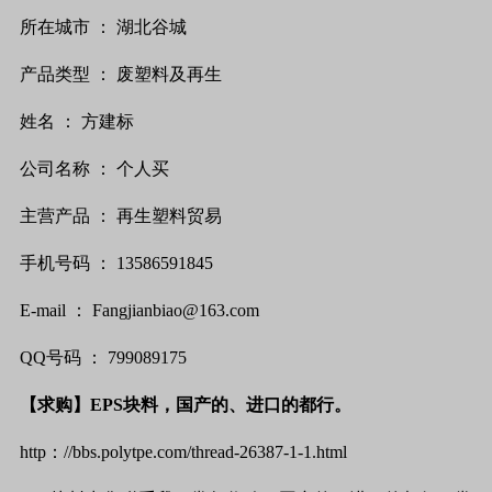
所在城市
：
湖北谷城
产品类型
：
废塑料及再生
姓名
：
方建标
公司名称
：
个人买
主营产品
：
再生塑料贸易
手机号码
：
13586591845
E-mail
：
Fangjianbiao@163.com
QQ
号码
：
799089175
【求购】
EPS
块料，国产的、进口的都行。
http
：
//bbs.polytpe.com/thread-26387-1-1.html