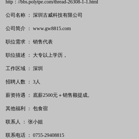
http
：
//bbs.polytpe.com/thread-26308-1-1.html
公司名称
：
深圳古威科技有限公司
公司简介
：
www.gw8815.com
职位需求
：
销售代表
职位描述
：
大专以上学历，
工作区域
：
深圳
招聘人数
：
3
人
薪资待遇
：
底薪
2500
元＋销售额提成。
其他福利
：
包食宿
联系人
：
张
小姐
联系电话
：
0755-29408815