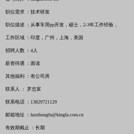
职位需求
：技术研发
职位描述
：从事车用
pp
开发，硕士，
2-3
年工作经验，
工作区域
：印度，广州，上海，美国
招聘人数
：
4
人
薪资待遇
：面读
其他福利
：有公司房
联系人
：
罗忠富
联系电话
：
13829721129
邮箱地址
：
luozhongfu@kingfa.com.cn
有效期截止
：长期