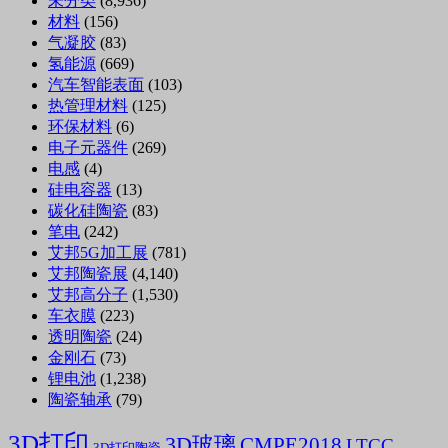
未分类
(8,936)
材料
(156)
气凝胶
(83)
氢能源
(669)
汽车智能表面
(103)
热管理材料
(125)
环保材料
(6)
电子元器件
(269)
电感
(4)
硅电容器
(13)
碳化硅陶瓷
(83)
笔电
(242)
艾邦5G加工展
(781)
艾邦陶瓷展
(4,140)
艾邦高分子
(1,530)
车衣膜
(223)
透明陶瓷
(24)
金刚石
(73)
锂电池
(1,238)
陶瓷轴承
(79)
3D打印
3D玻璃
CMPE2018
LTCC
3D打印陶瓷