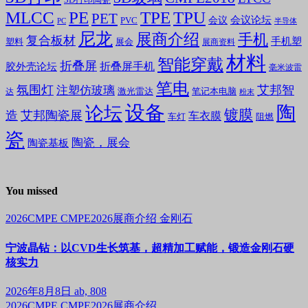
MLCC
PE
TPE
TPU
PET
会议论坛
会议
PVC
PC
半导体
尼龙
展商介绍
手机
复合板材
手机塑
塑料
展会
展商资料
材料
智能穿戴
折叠屏
折叠屏手机
胶外壳论坛
毫米波雷
笔电
氛围灯
艾邦智
注塑仿玻璃
笔记本电脑
激光雷达
达
粉末
设备
陶
论坛
镀膜
造
艾邦陶瓷展
车衣膜
车灯
阻燃
瓷
陶瓷，展会
陶瓷基板
You missed
2026CMPE
CMPE2026展商介绍
金刚石
宁波晶钻：以CVD生长筑基，超精加工赋能，锻造金刚石硬
核实力
2026年8月8日
ab, 808
2026CMPE
CMPE2026展商介绍