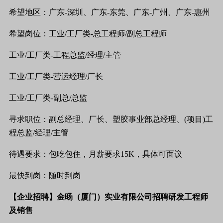
希望地区：广东
-
深圳、广东
-
东莞、广东
-
广州、广东
-
惠州
希望岗位：工业
/
工厂类
-
总工程师
/
副总工程师
工业
/
工厂类
-
工程总监
/
经理
/
主管
工业
/
工厂类
-
营运经理
/
厂长
工业
/
工厂类
-
副总
/
总监
寻求职位：副总经理、厂长、塑胶事业部总经理、
(
项目
)
工
程总监
/
经理
/
主管
待遇要求：包吃包住，月薪要求
15K
，具体可面议
最快到岗：随时到岗
【企业招聘】金旸（厦门）实业有限公司招聘研发工程师
及销售