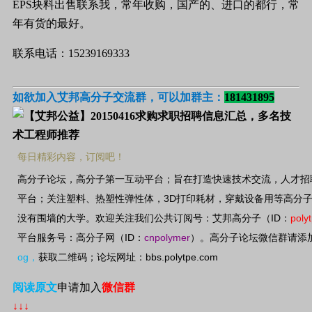
EPS
块料出售联系我，常年收购，国产的、进口的都行，常
年有货的最好。
联系电话：15239169333
如欲加入艾邦高分子交流群，可以加群主：
181431895
每日精彩内容，订阅吧！
高分子论坛，高分子第一互动平台；旨在打造快速技术交流，人才招
3D
平台；关注塑料、热塑性弹性体，
打印耗材，穿戴设备用等高分
ID
poly
没有围墙的大学。欢迎关注我们公共订阅号：艾邦高分子（
：
ID
cnpolymer
平台服务号：高分子网（
：
）。高分子论坛微信群请添
og
bbs.polytpe.com
，
获取二维码；论坛网址：
阅读原文
申请加入
微信群
↓↓↓