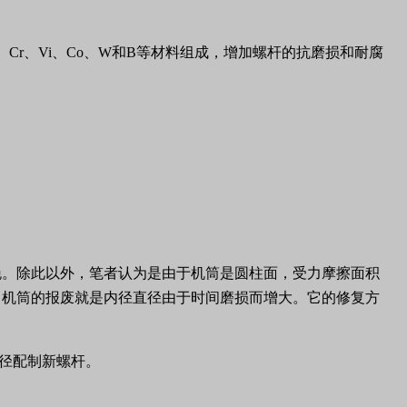
、
Cr
、
Vi
、
Co
、
W
和
B
等材料组成，增加螺杆的抗磨损和耐腐
晚。除此以外，笔者认为是由于机筒是圆柱面，受力摩擦面积
。机筒的报废就是内径直径由于时间磨损而增大。它的修复方
径配制新螺杆。