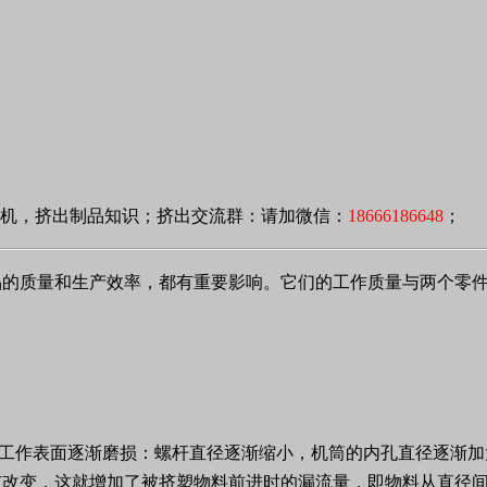
出机，挤出制品知识；挤出交流群：请加微信：
18666186648
；
品的质量和生产效率，都有重要影响。它们的工作质量与两个零
工作表面逐渐磨损：螺杆直径逐渐缩小，机筒的内孔直径逐渐加
有改变，这就增加了被挤塑物料前进时的漏流量，即物料从直径