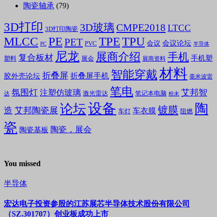
陶瓷轴承
(79)
3D打印
3D玻璃
CMPE2018
LTCC
3D打印陶瓷
MLCC
PE
TPE
TPU
PET
会议论坛
会议
PVC
PC
半导体
尼龙
展商介绍
手机
复合板材
手机塑
塑料
展会
展商资料
材料
智能穿戴
折叠屏
折叠屏手机
胶外壳论坛
毫米波雷
笔电
氛围灯
艾邦智
注塑仿玻璃
笔记本电脑
激光雷达
达
粉末
设备
陶
论坛
镀膜
造
艾邦陶瓷展
车衣膜
车灯
阻燃
瓷
陶瓷，展会
陶瓷基板
You missed
半导体
宏达电子投资参股的江苏展芯半导体技术股份有限公司
（SZ.301707）创业板成功上市