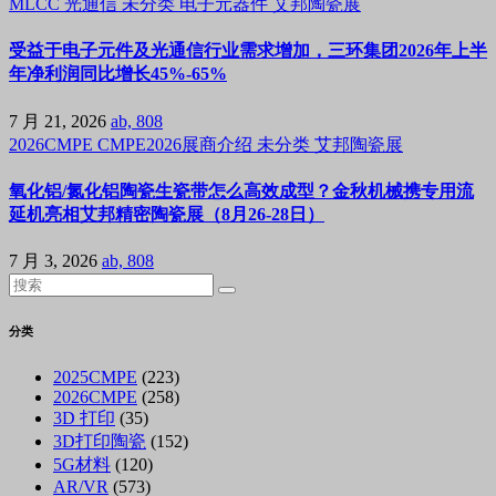
MLCC
光通信
未分类
电子元器件
艾邦陶瓷展
受益于电子元件及光通信行业需求增加，三环集团2026年上半
年净利润同比增长45%-65%
7 月 21, 2026
ab, 808
2026CMPE
CMPE2026展商介绍
未分类
艾邦陶瓷展
氧化铝/氮化铝陶瓷生瓷带怎么高效成型？金秋机械携专用流
延机亮相艾邦精密陶瓷展（8月26-28日）
7 月 3, 2026
ab, 808
分类
2025CMPE
(223)
2026CMPE
(258)
3D 打印
(35)
3D打印陶瓷
(152)
5G材料
(120)
AR/VR
(573)