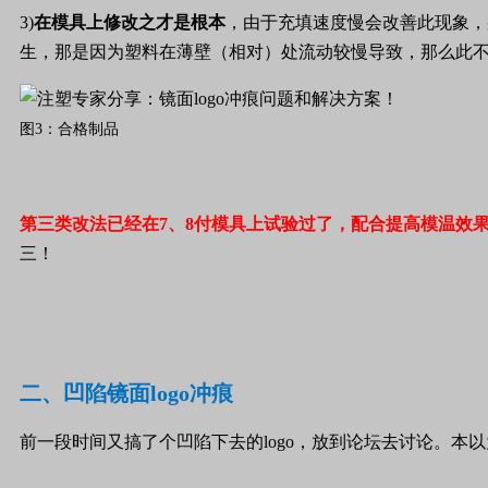
3)
在模具上修改之才是根本
，由于充填速度慢会改善此现象，
生，那是因为塑料在薄壁（相对）处流动较慢导致，那么此
图3：合格制品
第三类改法已经在
7
、
8
付模具上试验过了，配合提高模温效
三！
二、
凹陷镜面
logo
冲痕
前一段时间又搞了个凹陷下去的
logo
，放到论坛去讨论。本以