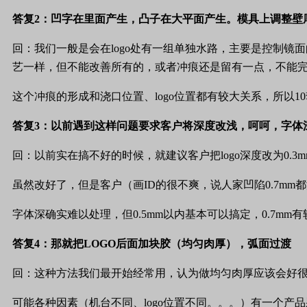
答复
2
：凹字在里面产生，凸子在大平面产生。模具上调整壁
回：我们一般是会在
logo
处有一组单独水路，主要是控制镜面
艺一样，但不能改善所有的，或者冲痕还是留有一点，不能
这个冲痕的形成和浇口位置、
logo
位置都有较大关系，所以
10
答复
3
：以前遇到这样问题要求客户将深度改浅，呵呵，字体
回：以前实在搞不好的时候，就建议客户把
logo
深度改为
0.3
虽然改好了，但是客户（画
ID
的很不爽，说人家凹陷
0.7mm
都
字体深确实难以处理，但
0.5mm
以内基本可以搞定，
0.7mm
有
答复
4
：那就把
LOGO
后面加块胶（均匀肉厚），弧面过渡
回：这种方法我们最开始经常用，认为做均匀肉厚应该会好
可能各种因素（机台不同、
logo
位置不同。。。）有一个产品