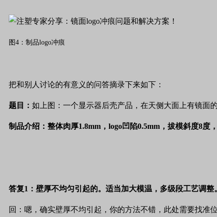
图4：制品logo冲痕
把和别人讨论的有意义的问答摘录下来如下：
题目：
如上图：一个显示器后壳产品，在天侧大面上有镜面
制品介绍：
整体肉厚
1.8mm
，
logo
凹陷
0.5mm
，拔模斜度
8
度
答复
1
：壁厚不均匀引起的。适当加大模温，多级段工艺调整
回：嗯，确实壁厚不均引起，你的方法不错，此处需要找准