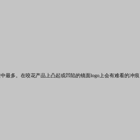
程中最多。在咬花产品上凸起或凹陷的镜面
logo
上会有难看的冲痕