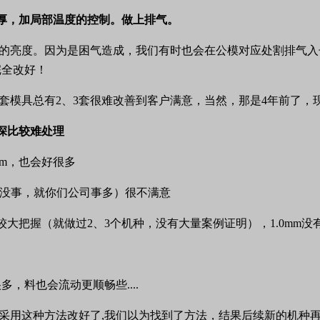
厚，加局部温度的控制。做上排气。
的亮度。因为是困气造成，我们有时也会在公模对应处割排气入
完全改好！
套模具总有
2
、
3
套很难改善到客户满意，当然，那是
4
年前了，
深比较难处理
mm
，也会好很多
没事，就你们公司事多）很不满意
较大把握（就做过
2
、
3
个机种，没有大量案例证明），
1.0mm
没
很多，料也会流动更顺畅些
....
采用这种方法改好了
,
我们以为找到了方法，结果后续新的机种