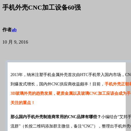
手机外壳CNC加工设备60强
作者
ab
10 月 9, 2016
2013
年，纳米注塑手机金属外壳首次由
HTC
手机带入国内市场，
CN
到爆发式增长，国内外
CNC
供应商收益颇丰！目前，
手机外壳正朝
3D
玻璃外壳的趋势发展，硬质金属以及玻璃
CNC
加工应该会成为手
关注的重点！
那么国内手机外壳制造商常用的
CNC
品牌有哪些？
小编结合“艾邦
流群”（长按二维码添加群主微信，备注“CNC”），整理出手机外壳