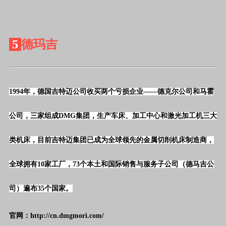
5
德玛吉
1994
年，德国吉特迈公司收买两个亏损企业——德克尔公司和马霍
公司，三家组成
DMG
集团，生产车床、加工中心和激光加工机三大
类机床，目前吉特迈集团已成为全球领先的金属切削机床制造商，
全球拥有
10
家工厂，
73
个本土和国际销售与服务子公司（德马吉公
司）遍布
35
个国家。
官网：http://cn.dmgmori.com/