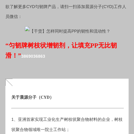
CYD
(CYD)
欲了解更多
匀韧牌产品，请扫一扫添加晨源分子
工作人
员微信：
“匀韧牌树枝状增韧剂，让填充
PP无比韧
滑！
”
3869036863
关于晨源分子
（
CYD
）
1
、亚洲首家实现工业化生产树枝状聚合物材料的企业，树枝
状聚合物领域唯一院士工作站；