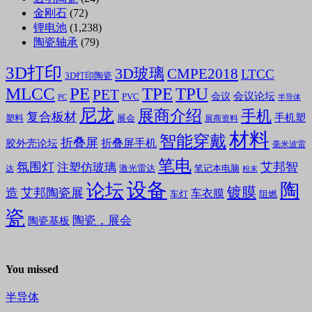
金刚石
(72)
锂电池
(1,238)
陶瓷轴承
(79)
3D打印
3D玻璃
CMPE2018
LTCC
3D打印陶瓷
MLCC
PE
TPE
TPU
PET
会议论坛
会议
PVC
PC
半导体
尼龙
展商介绍
手机
复合板材
手机塑
塑料
展会
展商资料
材料
智能穿戴
折叠屏
折叠屏手机
胶外壳论坛
毫米波雷
笔电
氛围灯
艾邦智
注塑仿玻璃
笔记本电脑
激光雷达
达
粉末
设备
陶
论坛
镀膜
造
艾邦陶瓷展
车衣膜
车灯
阻燃
瓷
陶瓷，展会
陶瓷基板
You missed
半导体