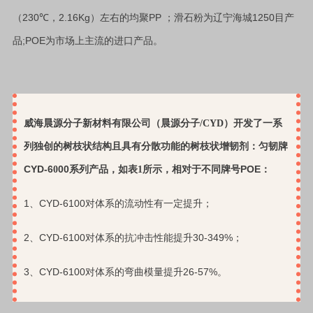
230
2.16Kg
PP
1250
（
℃
，
）左右的均聚
；滑石粉为辽宁海城
目产
;POE
品
为市场上主流的进口产品。
威海晨源分子
新材料有限公司（晨源分子
/CYD
）
开发了
一系
列
独创的树枝状结构
且
具有分散功能的树枝状增韧剂
：
匀韧牌
CYD-6
00
POE
0
系列产品，
如表
1
所示，相对于不同牌号
：
1
CYD-6100
、
对体系的流动性有一定提升；
2
CYD-6100
30-349%
、
对体系的抗冲击性能提升
；
3
CYD-6100
26-57%
、
对体系的弯曲模量提升
。