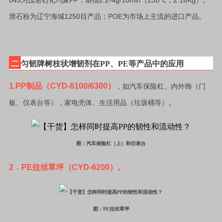
045
PP
2.2-4g/10min
230
2.16Kg
为茂名石化均聚
，熔指
（
℃
，
）。
1250
POE
滑石粉为辽宁海城
目产品；
为市场上主流的进口产品。
二
匀韧牌树枝状增韧剂在PP、PE等产品中的应用
1.PP
制品（
CYD-6100/6300
）
，如汽车保险杠、内外饰（门
板、仪表台等），家电壳体、生活用品（垃圾桶等）。
图：汽车保险杠（上）和仪表台
2
．
PE
拉丝草坪（
CYD-6200
）。
图：PE拉丝草坪