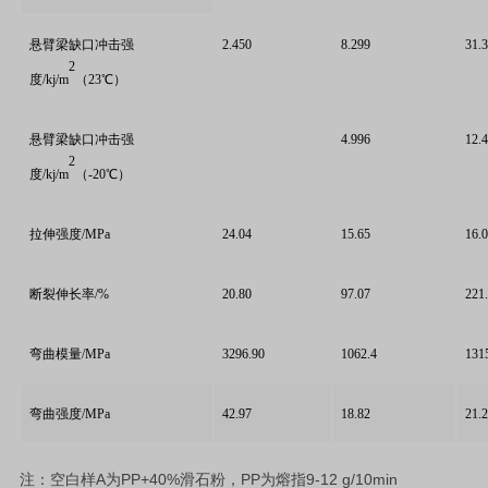
悬臂梁缺口冲击强
2.450
8.299
31.
2
度/kj/m
（23℃）
悬臂梁缺口冲击强
4.996
12.
2
度/kj/m
（-20℃）
拉伸强度/MPa
24.04
15.65
16.
断裂伸长率/%
20.80
97.07
221
弯曲模量/MPa
3296.90
1062.4
131
弯曲强度/MPa
42.97
18.82
21.
A
PP+40%
PP
9-12 g/10min
注：空白样
为
滑石粉，
为熔指