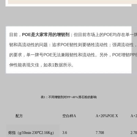
POE
POE
目前，
是大家常用的增韧剂
；但目前市场上的
均存在单一
POE
韧和高流动性的
问题
：追求
韧性则要牺牲流动性；强调流动性
POE
POE
PP
的要求，单一牌号
无法兼顾韧性和流动性
。
另外，
增韧
1
伸性能表现欠佳
，
如表
数据所示。
表1：不同增韧剂对PP+40%滑石粉的影响
配方
空白样A
A+20%POE X
A+
熔指（g/10min 230℃2.16Kg）
3.6
7.708
2.7