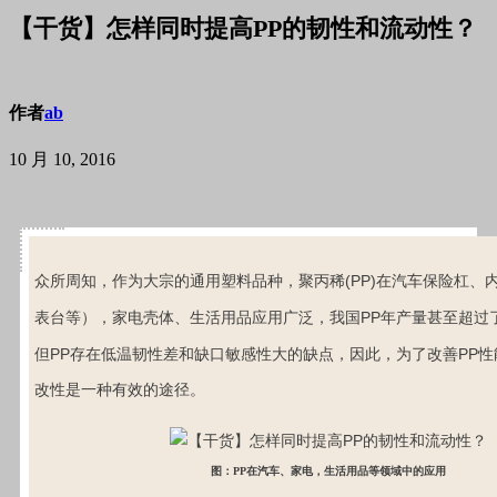
【干货】怎样同时提高PP的韧性和流动性？
作者
ab
10 月 10, 2016
(PP)
众所周知，作为大宗的通用塑料品种，聚丙稀
在汽车保险杠、
PP
表台等），家电壳体、生活用品应用广泛，我国
年产量甚至超过
PP
PP
但
存在低温韧性差和缺口敏感性大的缺点，因此，为了改善
性
改性是一种有效的途径。
图：PP在汽车、家电，生活用品等领域中的应用