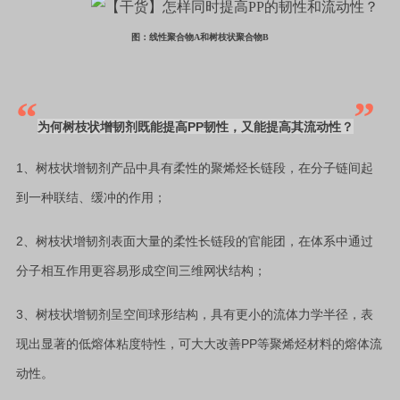
图：线性聚合物A和树枝状聚合物B
“
”
PP
为何树枝状
增韧剂
既能提高
韧性，又能提高其流动性？
1
、树枝状增韧剂产品中具有柔性的聚烯烃长链段，在分子链间起
到一种联结、缓冲的作用；
2
、树枝状
增韧剂
表面大量的柔性长链段的官能团，在体系中通过
分子相互作用更容易形成空间三维网状结构；
3
、树枝状
增韧剂
呈空间球形结构，具有更小的流体力学半径，表
PP
现出显著的低熔体粘度特性，可大大改善
等聚烯烃材料的熔体流
动性。