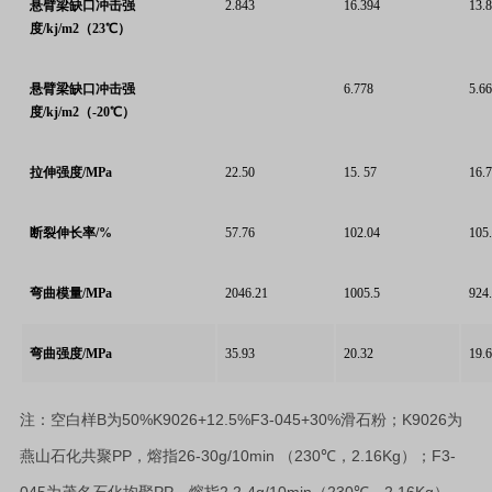
悬臂梁缺口冲击强
2.843
16.394
13.
度/kj/m2（23℃）
悬臂梁缺口冲击强
6.778
5.6
度/kj/m2（-20℃）
拉伸强度/MPa
22.50
15. 57
16.
断裂伸长率/%
57.76
102.04
105
弯曲模量/MPa
2046.21
1005.5
924
弯曲强度/MPa
35.93
20.32
19.
B
50%K9026+12.5%F3-045+30%
K9026
注：空白样
为
滑石粉；
为
PP
26-30g/10min
230
2.16Kg
F3-
燕山石化共聚
，熔指
（
℃
，
）；