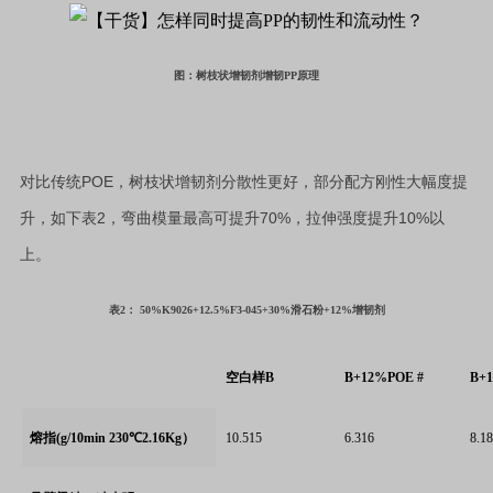
图：树枝状增韧剂增韧PP原理
POE
对比传统
，树枝状增韧剂分散性更好，部分配方刚性大幅度提
2
70%
10%
升，如下表
，弯曲模量最高可提升
，拉伸强度提升
以
上。
表2： 50%K9026+12.5%F3-045+30%滑石粉+12%增韧剂
空白样B
B+12%POE #
B+
熔指(g/10min 230℃2.16Kg）
10.515
6.316
8.1