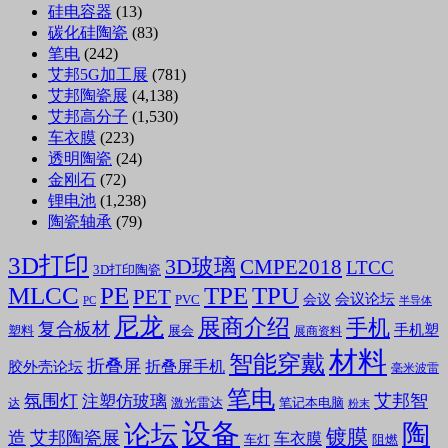
硅电容器
(13)
碳化硅陶瓷
(83)
笔电
(242)
艾邦5G加工展
(781)
艾邦陶瓷展
(4,138)
艾邦高分子
(1,530)
车衣膜
(223)
透明陶瓷
(24)
金刚石
(72)
锂电池
(1,238)
陶瓷轴承
(79)
3D打印
3D玻璃
CMPE2018
LTCC
3D打印陶瓷
MLCC
PE
TPE
TPU
PET
会议论坛
会议
PVC
PC
半导体
尼龙
展商介绍
手机
复合板材
手机塑
塑料
展会
展商资料
材料
智能穿戴
折叠屏
折叠屏手机
胶外壳论坛
毫米波雷
笔电
氛围灯
艾邦智
注塑仿玻璃
笔记本电脑
激光雷达
达
粉末
设备
陶
论坛
镀膜
造
艾邦陶瓷展
车衣膜
车灯
阻燃