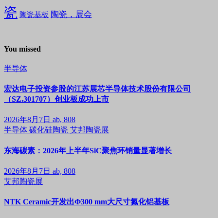
瓷
陶瓷，展会
陶瓷基板
You missed
半导体
宏达电子投资参股的江苏展芯半导体技术股份有限公司
（SZ.301707）创业板成功上市
2026年8月7日
ab, 808
半导体
碳化硅陶瓷
艾邦陶瓷展
东海碳素：2026年上半年SiC聚焦环销量显著增长
2026年8月7日
ab, 808
艾邦陶瓷展
NTK Ceramic开发出Φ300 mm大尺寸氮化铝基板