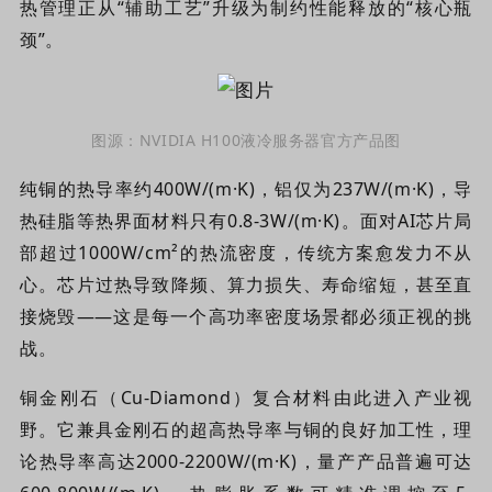
热管理正从“辅助工艺”升级为制约性能释放的“核心瓶
颈”。
图源：NVIDIA H100液冷服务
器官方产品图
纯铜的热导率约40
0
W/(m
·
K)，铝仅为237W/(m·K)，导
热硅脂等热界面材料只有0.8-3W/(m·K)。面对AI芯片局
部超过1000W/cm²的热流密度，传统方案愈发力不从
心。芯片过热导致降频、算力损失、寿命缩短，甚至直
接烧毁——这是每一个高功率密度场景都必须正视的挑
战。
铜金刚石（Cu-Diamond）复合材料由此进入产业视
野。它兼具金刚石的超高热导率与铜的良好加工性，理
论热导率高达2000-2200W/(m·K)，量产产品普遍可达