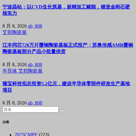
宁波晶钻：以CVD生长筑基，超精加工赋能，锻造金刚石硬
核实力
8 月 8, 2026
ab, 808
艾邦陶瓷展
江丰同芯720万片覆铜陶瓷基板正式投产；苏奥传感AMB覆铜
陶瓷基板部分产品小批量供货
8 月 8, 2026
ab, 808
半导体
艾邦陶瓷展
臻宝科技拟总投资5.2亿元，建设半导体零部件研发生产基地
项目
8 月 8, 2026
ab, 808
分类
2025CMPE
(223)