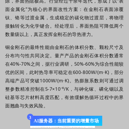
隙，界面热阻极高。行业经过十余年迭代，形成了以“表
面金属化”为核心的界面改性方案：在金刚石表面涂覆
钛、铬等过渡金属，生成稳定的碳化物过渡层，将物理
接触转化为化学键合。经处理后，界面热阻可降低两个
数量级以上，真正发挥金刚石的导热潜力。
铜金刚石的最终性能由金刚石的体积分数、颗粒尺寸及
分布均匀性共同决定。量产产品的金刚石体积分数通常
在40%-70%之间，据行业调研，50%-60%为综合性能较
优的区间，此时热导率可稳定在600-800W/(m·K)，部分
高端产品可突破1000W/(m·K)。热膨胀系数则可通过调
整参数精准控制在5-7×10⁻⁶/K，与
砷化镓、磷化铟以及
硅
基
等芯片材料高度匹配，有效缓解热循环过程中的界
面翘曲与失效风险。
3
AI服务器：当前重要的增量市场