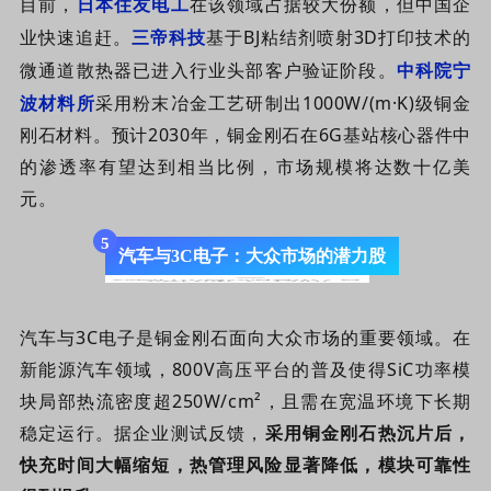
目前，
日本住友电工
在该领域占据较大份额，但中国企
业快速追赶
。
三帝科技
基于BJ
粘结剂喷射
3D打印技术的
微通道散热器
已
进入
行业头部客户
验证阶段。
中科院宁
波材料所
采用粉末冶金工艺
研制出1000W/(m·K)级铜金
刚石材料
。
预计2030年，
铜金刚石在6G基站核心器件中
的渗透率有望达到相当比例，市场规模将达数十亿美
元。
5
汽车与3C电子：大众市场的潜力股
汽车与3C电子是铜金刚石面向大众市场的重要领域。在
新能源汽车领域，800V高压平台的普及使得SiC功率模
块局部热流密度超250W/cm²，且需在宽温环境下长期
稳定运行。据企业测试反馈，
采用铜金刚石热沉片后，
快充时间大幅缩短，热管理风险显著降低，模块可靠性