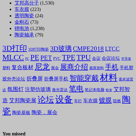
艾邦高分子
(1,530)
车衣膜
(223)
透明陶瓷
(24)
金刚石
(73)
锂电池
(1,238)
陶瓷轴承
(79)
3D打印
3D玻璃
CMPE2018
LTCC
3D打印陶瓷
MLCC
PE
TPE
TPU
PET
会议论坛
会议
PVC
PC
半导体
尼龙
展商介绍
手机
复合板材
手机塑
塑料
展会
展商资料
材料
智能穿戴
折叠屏
折叠屏手机
胶外壳论坛
毫米波雷
笔电
氛围灯
艾邦智
注塑仿玻璃
笔记本电脑
激光雷达
达
粉末
设备
陶
论坛
镀膜
造
艾邦陶瓷展
车衣膜
车灯
阻燃
瓷
陶瓷，展会
陶瓷基板
You missed