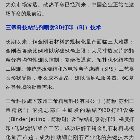
大众市场渗透。散热革命已经到来，中国企业正站在这
场革命的最前沿。
三帝科技
粘结剂喷射
3D打印
（
BJ
）技术
长期以来，铜金刚石材料的规模化量产面临三大难题：
金刚石掺杂比例难以突破50%上限；大尺寸热沉片的颗
粒分布均匀性难以控制；复杂微通道、拓扑优化结构加
工困难。传统热压烧结和放电等离子烧结（SPS）工艺要
么形状受限，要么成本高昂，难以满足AI服务器、6G基
站等领域的批量需求。
三帝科技旗下苏州
三帝
精密科技
有限公司（简称“
苏州
三
帝
精密
”）
依托总部自主研发的粘结剂3D打印设备
（Binder Jetting，简称BJ）
及“粘结剂喷射
打印
+梯度打
印+低温烧结”组合工艺
，成功破解了
铜金刚石材料规模
化量产难题，成为推动铜金刚石产业化的关键技术力