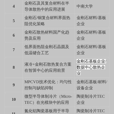
金刚石及其复合材料在半
4
中南大学
导体散热中的应用进展
金刚石
/
铜复合材料界面热
金刚石材料
/
基板
5
阻优化策略
企业
金刚石散热材料国产化趋
金刚石材料
/
基板
6
势及应用
企业
低界面热阻金刚石晶圆及
金刚石材料
/
基板
7
低温键合工艺
企业
金刚石基板企业
/
液冷
+
金刚石散热复合方案
8
数据中心散热企
在智算中心的应用前景
业
MPCVD
技术优化：均匀性
金刚石基板
/
材料
/
9
控制与缺陷抑制
设备企业
微型半导体制冷片（
Micro-
陶瓷制冷片
TEC
10
TEC
）在光模块中的应用
企业
氮化铝陶瓷基板用于半导
陶瓷制冷片
TEC
11