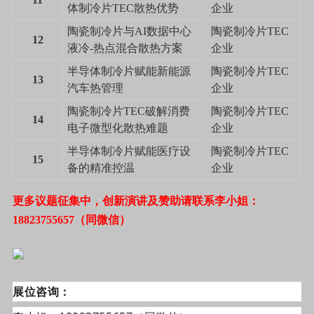
体制冷片
TEC
散热优势
企业
陶瓷制冷片与
AI
数据中心
陶瓷制冷片
TEC
12
液冷
-
热点混合散热方案
企业
半导体制冷片赋能新能源
陶瓷制冷片
TEC
13
汽车热管理
企业
陶瓷制冷片
TEC
破解消费
陶瓷制冷片
TEC
14
电子微型化散热难题
企业
半导体制冷片赋能医疗设
陶瓷制冷片
TEC
15
备的精准控温
企业
更多议题征集中，创新演讲及赞助请联系
李小姐：
18823755657
（同微信）
展位咨询：