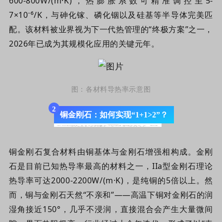
600-
8
00W/(m·K)，热膨胀系数可精准调控至5-
7×10⁻⁶/K，与
砷化镓、磷化铟以及
硅
基
等半导体完美匹
配。该材料被业界视为下一代热管理的“终极方案”之一，
2026年已成为其规模化应用的关键元年。
图：
各材料导热率示意
图
2
铜金刚石：如何实现“1+1>2”？
铜金刚石复合材料由铜基体与金刚石增强相构成。金刚
石是目前已知热导率最高的材料之一，IIa型金刚石理论
热导率可达2000-2200W/(m·K)，是纯铜的5倍以上。然
而，铜与金刚石天然“不亲和”——高温下铜对金刚石的润
湿角接近150°，几乎不浸润，直接混合会产生大量微间