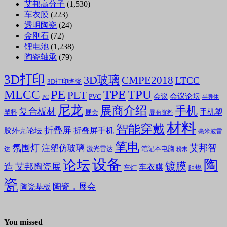
艾邦高分子
(1,530)
车衣膜
(223)
透明陶瓷
(24)
金刚石
(72)
锂电池
(1,238)
陶瓷轴承
(79)
3D打印
3D玻璃
CMPE2018
LTCC
3D打印陶瓷
MLCC
PE
TPE
TPU
PET
会议论坛
会议
PVC
PC
半导体
尼龙
展商介绍
手机
复合板材
手机塑
塑料
展会
展商资料
材料
智能穿戴
折叠屏
折叠屏手机
胶外壳论坛
毫米波雷
笔电
氛围灯
艾邦智
注塑仿玻璃
笔记本电脑
激光雷达
达
粉末
设备
陶
论坛
镀膜
造
艾邦陶瓷展
车衣膜
车灯
阻燃
瓷
陶瓷，展会
陶瓷基板
You missed