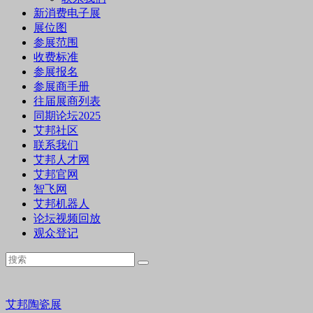
新消费电子展
展位图
参展范围
收费标准
参展报名
参展商手册
往届展商列表
同期论坛2025
艾邦社区
联系我们
艾邦人才网
艾邦官网
智飞网
艾邦机器人
论坛视频回放
观众登记
艾邦陶瓷展