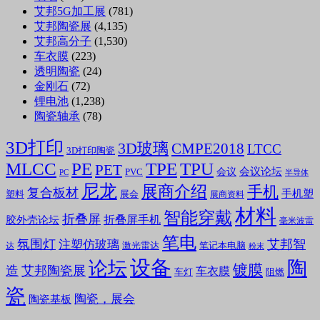
艾邦5G加工展
(781)
艾邦陶瓷展
(4,135)
艾邦高分子
(1,530)
车衣膜
(223)
透明陶瓷
(24)
金刚石
(72)
锂电池
(1,238)
陶瓷轴承
(78)
3D打印
3D玻璃
CMPE2018
LTCC
3D打印陶瓷
MLCC
PE
TPE
TPU
PET
会议论坛
会议
PVC
PC
半导体
尼龙
展商介绍
手机
复合板材
手机塑
塑料
展会
展商资料
材料
智能穿戴
折叠屏
折叠屏手机
胶外壳论坛
毫米波雷
笔电
氛围灯
艾邦智
注塑仿玻璃
笔记本电脑
激光雷达
达
粉末
设备
陶
论坛
镀膜
造
艾邦陶瓷展
车衣膜
车灯
阻燃
瓷
陶瓷，展会
陶瓷基板