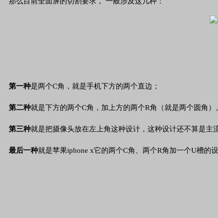
那么目前全面屏的切割要求， 一般涉及这几种：
第一种
是两个C角，就是手机下方的两个直边；
第二种
就是下方的两个C角，加上方的两个R角（就是两个圆角）
第三种
就是把摄像头放在左上角这种设计，这种设计还不算是主
最后一种
就是苹果iphone x它的两个C角、两个R角加一个