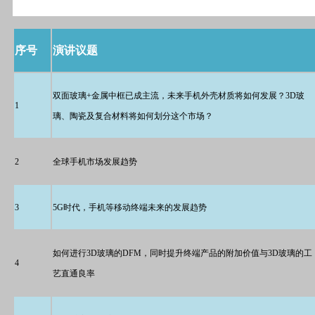
序号
演讲议题
双面玻璃+金属中框已成主流，未来手机外壳材质将如何发展？
3D
玻
1
璃、陶瓷及复合材料将如何划分这个市场？
2
全球手机市场发展趋势
3
5G时代，手机等移动终端未来的发展趋势
如何进行3D玻璃的DFM，同时提升终端产品的附加价值与3D玻璃的工
4
艺直通良率