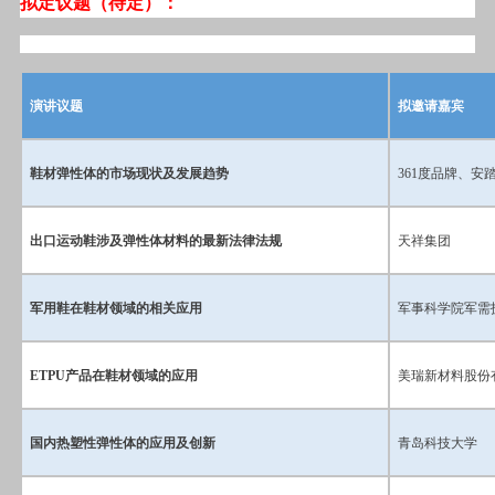
拟定议题（待定）：
演讲议题
拟邀请嘉宾
鞋材弹性体的市场现状及发展趋势
361度品牌、安
出口运动鞋涉及弹性体材料的最新法律法规
天祥集团
军用鞋在鞋材领域的相关应用
军事科学院军需
ETPU产品在鞋材领域的应用
美瑞新材料股份
国内热塑性弹性体的应用及创新
青岛科技大学