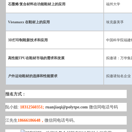
石墨烯/复合材料在功能鞋材上的应用
福州大学
Vistamaxx 在鞋材上的应用
埃克森美孚
3D打印制鞋新技术和应用
中国科学院福建
高性能TPU在鞋材市场的需求和发展
拟邀请
：万华集
户外运动鞋材的选择和性能要求
拟邀请
知名企业
报名方式：
阮小姐:
18312560351;
ruanjiaqi@polytpe.com
微信同电话号码
江先生
18666186648，
微信同电话号码。