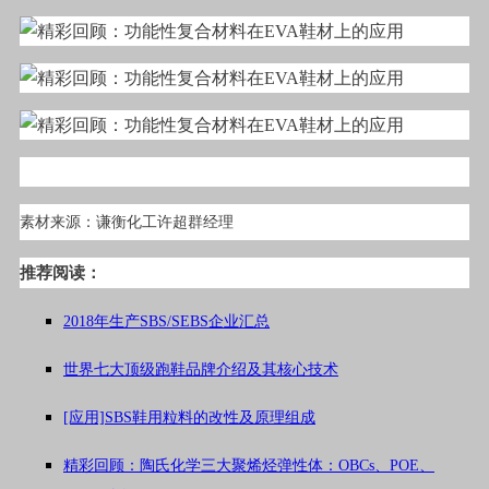
素材来源：
谦衡化工许超群经理
推荐阅读：
2018年生产SBS/SEBS企业汇总
世界七大顶级跑鞋品牌介绍及其核心技术
[应用]SBS鞋用粒料的改性及原理组成
精彩回顾：陶氏化学三大聚烯烃弹性体：OBCs、POE、