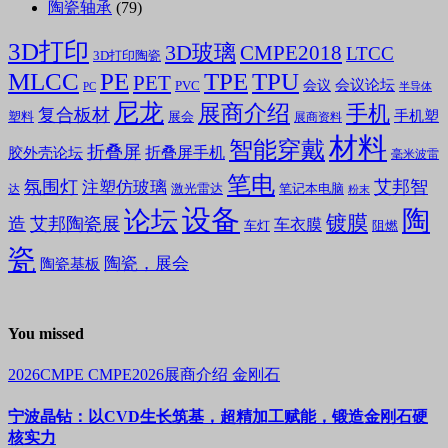
陶瓷轴承
(79)
3D打印
3D玻璃
CMPE2018
LTCC
3D打印陶瓷
MLCC
PE
TPE
TPU
PET
会议论坛
会议
PVC
PC
半导体
尼龙
展商介绍
手机
复合板材
手机塑
塑料
展会
展商资料
材料
智能穿戴
折叠屏
折叠屏手机
胶外壳论坛
毫米波雷
笔电
氛围灯
艾邦智
注塑仿玻璃
笔记本电脑
激光雷达
达
粉末
设备
陶
论坛
镀膜
造
艾邦陶瓷展
车衣膜
车灯
阻燃
瓷
陶瓷，展会
陶瓷基板
You missed
2026CMPE
CMPE2026展商介绍
金刚石
宁波晶钻：以CVD生长筑基，超精加工赋能，锻造金刚石硬
核实力