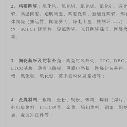
2、精密陶瓷
：氧化锆、氧化铝、氮化铝、氮化硅、碳
瓷、高温陶瓷、透明陶瓷、陶瓷微珠、新能源陶瓷、陶
体陶瓷（搬运臂、陶瓷劈刀、静电卡盘、蚀刻环……）
池（
SOFC
）隔膜片、穿戴陶瓷、光纤陶瓷插芯、陶瓷套
等。
3、陶瓷基板及封装外壳
：陶瓷封装外壳、DPC、
DBC
LTCC基板、薄膜电路板、厚膜电路板、陶瓷封装基座
铝、氮化硅、氧化铍、莫来石粉体及基板等；
4、金属材料
：银粉、金粉、铜粉、镍粉、焊料（焊片、
外电极浆料、LTCC银浆、金浆、钨钼浆料、铜浆、靶
金、金属冲压件等；