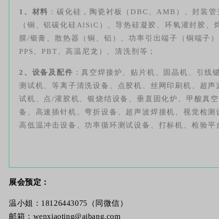
1、材料
：碳化硅，陶瓷衬板（DBC、AMB）、封装
（铜、铝碳化硅AlSiC）、导热硅凝胶、环氧灌封胶
膜/银膏、
散热器（铜、铝）
、功率引出端子（铜端子
PPS、PBT、高温尼龙）、清洗剂等；
2、设备及配件
：真空焊接炉、贴片机、固晶机、引线键合
测试机、等离子清洗设备、点胶机、丝网印刷机、超声
试机、点/灌胶机、银烧结设备、垂直固化炉、甲酸真
备、高速插针机、弯折设备、超声波焊接机、视觉检测
高低温冲击设备、功率循环测试设备、打标机、检验平
展会预定：
温小姐：18126443075（同微信）
邮箱：wenxiaoting@aibang.com