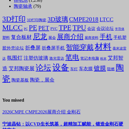
锂电池
(1,238)
陶瓷轴承
(79)
3D打印
3D玻璃
CMPE2018
LTCC
3D打印陶瓷
MLCC
PE
TPE
TPU
PET
会议论坛
会议
PVC
PC
半导体
尼龙
展商介绍
手机
复合板材
手机塑
塑料
展会
展商资料
材料
智能穿戴
折叠屏
折叠屏手机
胶外壳论坛
毫米波雷
笔电
氛围灯
艾邦智
注塑仿玻璃
笔记本电脑
激光雷达
达
粉末
设备
陶
论坛
镀膜
造
艾邦陶瓷展
车衣膜
车灯
阻燃
瓷
陶瓷，展会
陶瓷基板
You missed
2026CMPE
CMPE2026展商介绍
金刚石
宁波晶钻：以CVD生长筑基，超精加工赋能，锻造金刚石硬