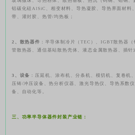
玻璃微珠、导热粉体、散热基板、热沉（钨铜、钼铜、
铝碳化硅AlSiC、相变材料、导热凝胶、导热界面材料
带、灌封胶、热管/均热板；
2、散热器件
：半导体制冷片（TEC）、IGBT散热器
管散热器、通信基站散热壳体、液态金属散热器、插针
3、设备
：压延机、涂布机、分条机、模切机、复卷机、
压铸/冲压设备、热分析仪器、激光导热仪、导热系数
备、自动化等。
三、功率半导体器件封装产业链：