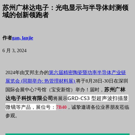
苏州广林达电子：光电显示与半导体封测领
域的创新领跑者
作者
gan, lanjie
6 月 3, 2024
2024年由艾邦主办的
第六届精密陶瓷暨功率半导体产业链
展览会 (同期举办: 热管理材料展)
将于8月28日-30日在深圳
苏州广林
国际会展中心7号馆（宝安新馆）举办！届时，
达电子科技有限公司
GRD-CS3 型超声波扫描显
将展示
微镜
等产品，
展位号：
7B40
，诚挚邀请各位业界朋友莅临
参观。