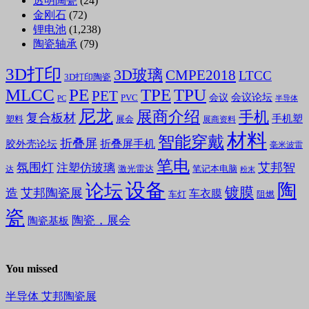
透明陶瓷
(24)
金刚石
(72)
锂电池
(1,238)
陶瓷轴承
(79)
3D打印
3D玻璃
CMPE2018
LTCC
3D打印陶瓷
MLCC
PE
TPE
TPU
PET
会议论坛
会议
PVC
PC
半导体
尼龙
展商介绍
手机
复合板材
手机塑
塑料
展会
展商资料
材料
智能穿戴
折叠屏
折叠屏手机
胶外壳论坛
毫米波雷
笔电
氛围灯
艾邦智
注塑仿玻璃
笔记本电脑
激光雷达
达
粉末
设备
陶
论坛
镀膜
造
艾邦陶瓷展
车衣膜
车灯
阻燃
瓷
陶瓷，展会
陶瓷基板
You missed
半导体
艾邦陶瓷展