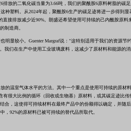
产一吨聚酰胺6排放的二氧化碳当量为3.66吨，我们的聚酰胺6原料树
这种塑料。从2024年起，聚酰胺6生产的碳足迹将进一步得到
的直接排放减少近90%。朗盛还希望使用可持续的己内酰胺原料
他的制造商。
较小。Guenter Margraf说："这特别适用于我们的资源
量。我们在生产中使用工业玻璃废料，这减少了原材料和能源的消
排放的温室气体水平的方法。其中一个重点是使用可持续的原材
an Eco，这些产品含有很大比例的循环（回收或生物基）原材料，或其碳足
相结合，这使得可持续材料在最终产品中的份额得以确定，并随后
酰胺6化合物中，92%的原材料已被可持续的替代品所取代。