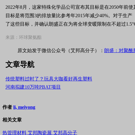
2022年8月，这家特殊化学品公司宣布其目标是在2050年
目标是将范围3的排放量比参考年2015年减少40%。对于生
了这些目标，并确认朗盛正在为将全球变暖限制在不超过1.5
来源：环球聚氨酯
原文始发于微信公众号（艾邦高分子）：
朗盛：对聚酰
文章导航
传统塑料过时了？玩具大咖看好再生塑料
河南拟建10万吨PBAT项目
作者
li, meiyong
相关文章
热管理材料
艾邦陶瓷展
艾邦高分子