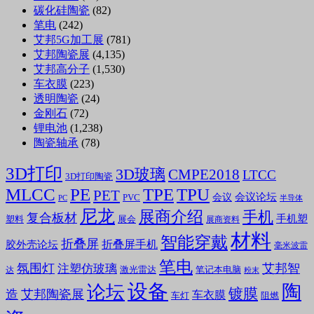
碳化硅陶瓷
(82)
笔电
(242)
艾邦5G加工展
(781)
艾邦陶瓷展
(4,135)
艾邦高分子
(1,530)
车衣膜
(223)
透明陶瓷
(24)
金刚石
(72)
锂电池
(1,238)
陶瓷轴承
(78)
3D打印
3D玻璃
CMPE2018
LTCC
3D打印陶瓷
MLCC
PE
TPE
TPU
PET
会议论坛
会议
PVC
PC
半导体
尼龙
展商介绍
手机
复合板材
手机塑
塑料
展会
展商资料
材料
智能穿戴
折叠屏
折叠屏手机
胶外壳论坛
毫米波雷
笔电
氛围灯
艾邦智
注塑仿玻璃
笔记本电脑
激光雷达
达
粉末
设备
陶
论坛
镀膜
造
艾邦陶瓷展
车衣膜
车灯
阻燃