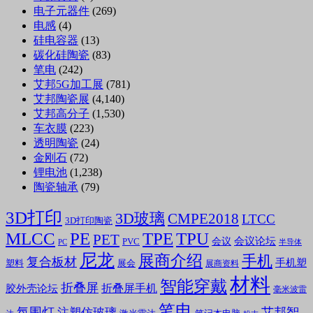
电子元器件
(269)
电感
(4)
硅电容器
(13)
碳化硅陶瓷
(83)
笔电
(242)
艾邦5G加工展
(781)
艾邦陶瓷展
(4,140)
艾邦高分子
(1,530)
车衣膜
(223)
透明陶瓷
(24)
金刚石
(72)
锂电池
(1,238)
陶瓷轴承
(79)
3D打印
3D玻璃
CMPE2018
LTCC
3D打印陶瓷
MLCC
PE
TPE
TPU
PET
会议论坛
会议
PVC
PC
半导体
尼龙
展商介绍
手机
复合板材
手机塑
塑料
展会
展商资料
材料
智能穿戴
折叠屏
折叠屏手机
胶外壳论坛
毫米波雷
笔电
氛围灯
艾邦智
注塑仿玻璃