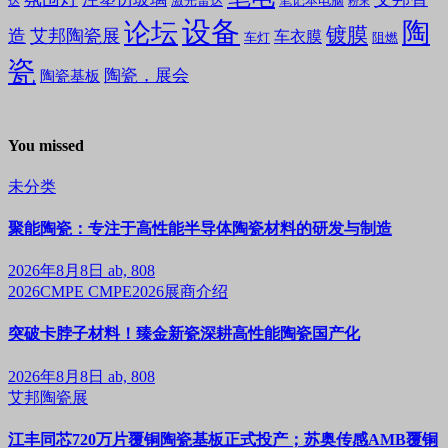
笔记本电脑
激光雷达
达
粉末
设备
陶
论坛
镀膜
造
艾邦陶瓷展
车衣膜
车灯
阻燃
瓷
陶瓷，展会
陶瓷基板
You missed
未分类
聚能陶瓷：专注于高性能半导体陶瓷材料的研发与制造
2026年8月8日
ab, 808
2026CMPE
CMPE2026展商介绍
突破卡脖子材料！臻金新瓷深耕高性能陶瓷国产化
2026年8月8日
ab, 808
艾邦陶瓷展
江丰同芯720万片覆铜陶瓷基板正式投产；苏奥传感AMB覆铜