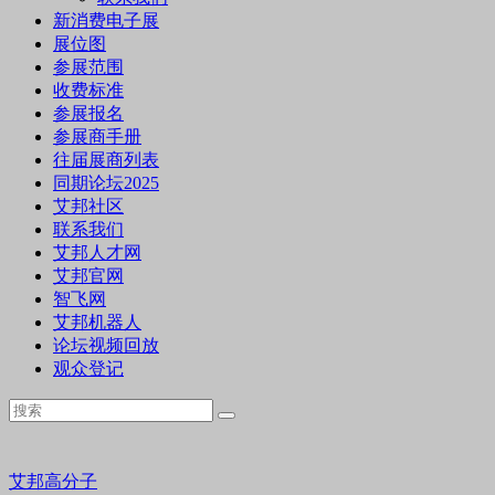
新消费电子展
展位图
参展范围
收费标准
参展报名
参展商手册
往届展商列表
同期论坛2025
艾邦社区
联系我们
艾邦人才网
艾邦官网
智飞网
艾邦机器人
论坛视频回放
观众登记
艾邦高分子