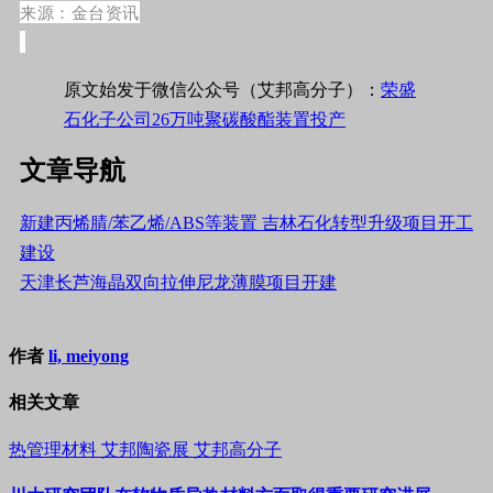
来源：
金台资讯
原文始发于微信公众号（艾邦高分子）：
荣盛
石化子公司26万吨聚碳酸酯装置投产
文章导航
新建丙烯腈/苯乙烯/ABS等装置 吉林石化转型升级项目开工
建设
天津长芦海晶双向拉伸尼龙薄膜项目开建
作者
li, meiyong
相关文章
热管理材料
艾邦陶瓷展
艾邦高分子