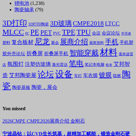
锂电池
(1,238)
陶瓷轴承
(79)
3D打印
3D玻璃
CMPE2018
LTCC
3D打印陶瓷
MLCC
PE
TPE
TPU
PET
会议论坛
会议
PVC
PC
半导体
尼龙
展商介绍
手机
复合板材
手机塑
塑料
展会
展商资料
材料
智能穿戴
折叠屏
折叠屏手机
胶外壳论坛
毫米波雷
笔电
氛围灯
艾邦智
注塑仿玻璃
笔记本电脑
激光雷达
达
粉末
设备
陶
论坛
镀膜
造
艾邦陶瓷展
车衣膜
车灯
阻燃
瓷
陶瓷，展会
陶瓷基板
You missed
2026CMPE
CMPE2026展商介绍
金刚石
宁波晶钻：以CVD生长筑基，超精加工赋能，锻造金刚石硬