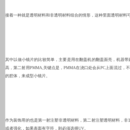
接着一种就是透明材料和非透明材料组合的情形，这种里面透明材料
其中以做小镜片的比较简单，主要是用在翻盖机的翻盖面壳，机器带副
高，第二射用PMMA,关键点是，PMMA在浇口处会从PC上面流
的腔体，来成型小镜片。
作为装饰用的也是第一射注塑非透明材料，第二射注塑透明材料，非透明材
或者强化，如果表面有字符，则必须选择UV。