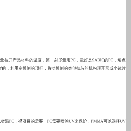
开产品材料的温度，第一射尽量用PC，最好是SABIC的PC，熔点
一样的，利用定模侧的顶杆，将动模侧的类似抽芯的机构顶开形成小镜片
者温PC，视项目的需要，PC需要喷涂UV来保护，PMMA可以选择UV