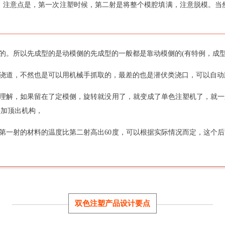
。注意点是，第一次注塑时候，第二射是将整个模腔填满，注意脱模。当
样的。所以先成型的是动模侧的先成型的一般都是靠动模侧的(有特例，成型
热浇道，不然也是可以用机械手抓取的，最差的也是潜伏类浇口，可以自
好理解，如果留在了定模侧，旋转就没用了，就变成了单色注塑机了，就
要加顶出机构，
求第一射的材料的温度比第二射高出60度，可以根据实际情况而定，这个
双色注塑产品设计要点