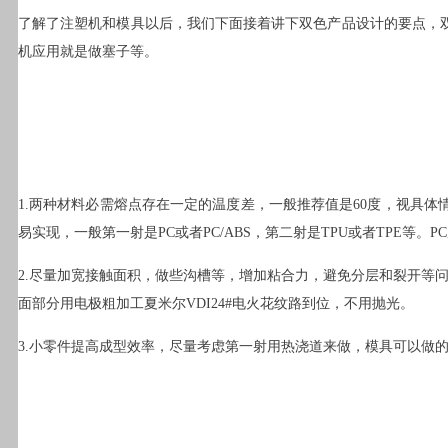
了解了注塑机和模具以后，我们下面接着讲下双色产品设计的要点，
机应用就是做塞子等。
1.两种材料必需熔点存在一定的温度差，一般推荐值是60度，视具
易实现，一般第一射是PC或者PC/ABS，第二射是TPU或者TPE等。PC厚
2.尽量加宽接触面积，做些沟槽等，增加粘合力，避免分层和裂开等
面部分用电极粗加工夏米尔VDI24#电火花纹路到位，不用抛光。
3.小零件提高成型效率，尽量考虑第一射用热浇道来做，模具可以做