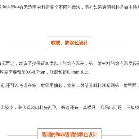
双色注塑中有无透明材料是完全不同的做法，另外如果透明材料是做主镜
软硬、胶双色设计
体情况而定，建议至少保证30度以上的熔点温差，第一射材料的熔点温度
度需要预留0.6-0.7mm，软胶预留0.4mm以上。
问题;还可以考虑在第一射采用抽芯，将第二射部分材料注塑到第一射里面
的比较小，潜伏式浇口料头乱飞，旁边还有一套模具，容易出问题，三板
透明的和非透明的双色设计