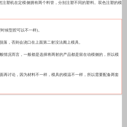
然注塑机在定模侧拥有两个料管，分别注塑不同的塑料。双色注塑的模
时候型腔可以不一样)。
动脱落，否则会浇口在上面第二射没法阖上模具。
一般情况而言，一般都是选择将两射的产品都是留在动模侧的，所以模
后面再讨论，因为材料不一样，模具的模温不一样，所以需要配备两套