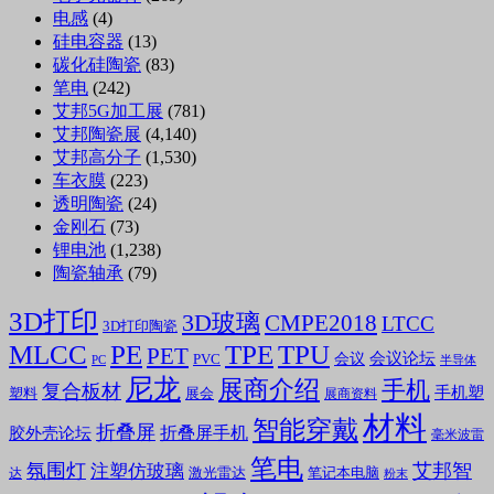
电感
(4)
硅电容器
(13)
碳化硅陶瓷
(83)
笔电
(242)
艾邦5G加工展
(781)
艾邦陶瓷展
(4,140)
艾邦高分子
(1,530)
车衣膜
(223)
透明陶瓷
(24)
金刚石
(73)
锂电池
(1,238)
陶瓷轴承
(79)
3D打印
3D玻璃
CMPE2018
LTCC
3D打印陶瓷
MLCC
PE
TPE
TPU
PET
会议论坛
会议
PVC
PC
半导体
尼龙
展商介绍
手机
复合板材
手机塑
塑料
展会
展商资料
材料
智能穿戴
折叠屏
折叠屏手机
胶外壳论坛
毫米波雷
笔电
氛围灯
艾邦智
注塑仿玻璃
笔记本电脑
激光雷达
达
粉末