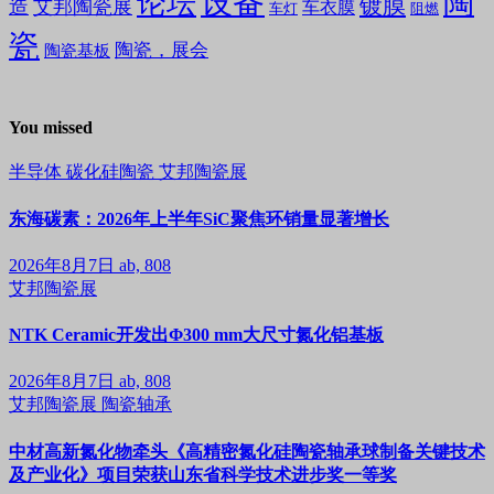
设备
陶
论坛
镀膜
造
艾邦陶瓷展
车衣膜
车灯
阻燃
瓷
陶瓷，展会
陶瓷基板
You missed
半导体
碳化硅陶瓷
艾邦陶瓷展
东海碳素：2026年上半年SiC聚焦环销量显著增长
2026年8月7日
ab, 808
艾邦陶瓷展
NTK Ceramic开发出Φ300 mm大尺寸氮化铝基板
2026年8月7日
ab, 808
艾邦陶瓷展
陶瓷轴承
中材高新氮化物牵头《高精密氮化硅陶瓷轴承球制备关键技术
及产业化》项目荣获山东省科学技术进步奖一等奖