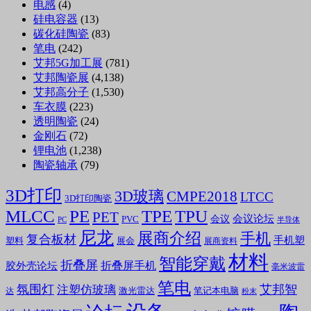
电感
(4)
硅电容器
(13)
碳化硅陶瓷
(83)
笔电
(242)
艾邦5G加工展
(781)
艾邦陶瓷展
(4,138)
艾邦高分子
(1,530)
车衣膜
(223)
透明陶瓷
(24)
金刚石
(72)
锂电池
(1,238)
陶瓷轴承
(79)
3D打印
3D玻璃
CMPE2018
LTCC
3D打印陶瓷
MLCC
PE
TPE
TPU
PET
会议论坛
会议
PVC
PC
半导体
尼龙
展商介绍
手机
复合板材
手机塑
塑料
展会
展商资料
材料
智能穿戴
折叠屏
折叠屏手机
胶外壳论坛
毫米波雷
笔电
氛围灯
艾邦智
注塑仿玻璃
笔记本电脑
激光雷达
达
粉末