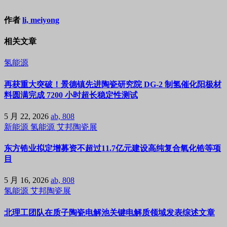
作者
li, meiyong
相关文章
氢能源
再获重大突破！景德镇先进陶瓷研究院 DG-2 制氢催化阳极材
料圆满完成 7200 小时超长稳定性测试
5 月 22, 2026
ab, 808
新能源
氢能源
艾邦陶瓷展
东方锆业拟定增募资不超过11.7亿元建设高纯复合氧化锆等项
目
5 月 16, 2026
ab, 808
氢能源
艾邦陶瓷展
北理工团队在质子陶瓷电解池关键电解质领域发表综述文章