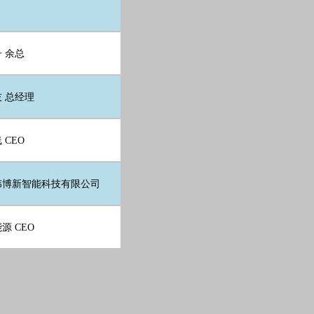
 余总
 总经理
 CEO
伟博新智能科技有限公司
源 CEO