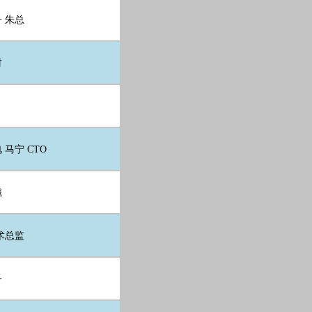
 朱总
材
 马宁 CTO
磁
术总监
子