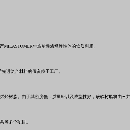
MILASTOMER™热塑性烯烃弹性体的软质树脂。
三井化学先进复合材料的俄亥俄子工厂。
烃橡胶和烯烃树脂。由于其密度低，质量轻以及成型性好，该软树脂将由
杆夹具等多个项目。