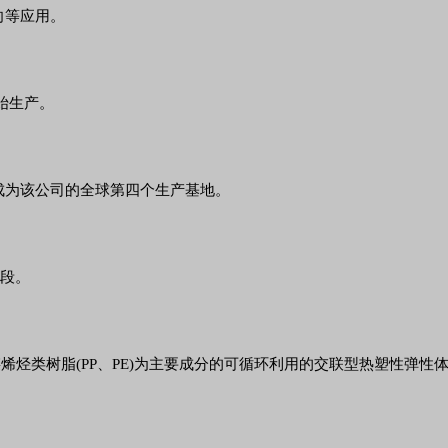
向等应用。
开始生产。
成为该公司的全球第四个生产基地。
阶段。
M )和链烯烃类树脂(PP、PE)为主要成分的可循环利用的交联型热塑