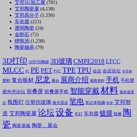
艾邦5G加工展
(781)
艾邦陶瓷展
(4,138)
艾邦高分子
(1,530)
车衣膜
(223)
透明陶瓷
(24)
金刚石
(72)
锂电池
(1,238)
陶瓷轴承
(79)
3D打印
3D玻璃
CMPE2018
LTCC
3D打印陶瓷
MLCC
PE
TPE
TPU
PET
会议论坛
会议
PVC
PC
半导体
尼龙
展商介绍
手机
复合板材
手机塑
塑料
展会
展商资料
材料
智能穿戴
折叠屏
折叠屏手机
胶外壳论坛
毫米波雷
笔电
氛围灯
艾邦智
注塑仿玻璃
笔记本电脑
激光雷达
达
粉末
设备
陶
论坛
镀膜
造
艾邦陶瓷展
车衣膜
车灯
阻燃
瓷
陶瓷，展会
陶瓷基板