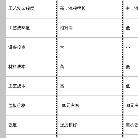
工艺复杂程度
高，流程很长
中，
工艺成熟度
相对高
低
设备投资
大
小
材料成本
高
低
工艺成本
高
低
盖板价格
100元左右
30元
强度
强度稍好
整机