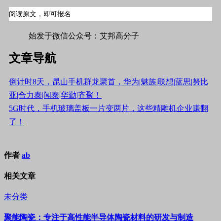
阅读原文，即可报名
#标签#材料,手机#
始发于微信公众号：艾邦高分子
文章导航
倒计时8天，昆山手机群龙聚首，华为|魅族|联想|蓝思|努比
亚|合力泰|闻泰|华勤|齐聚！
5G时代，手机玻璃盖板一片变两片，这些精雕机企业赚翻
了！
作者
ab
相关文章
未分类
聚能陶瓷：专注于高性能半导体陶瓷材料的研发与制造