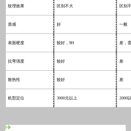
纹理效果
区别不大
区别
质感
好
一般
表面硬度
较好，9H
差，需
抗弯强度
较好
差
散热性
较好
差
机型定位
3000元以上
200