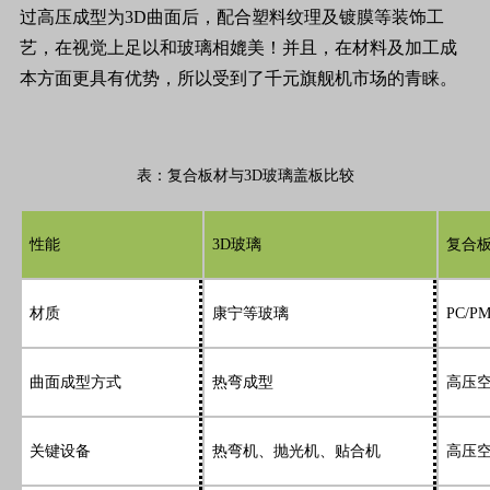
过高压成型为3D曲面后，配合塑料纹理及镀膜等装饰工
艺，在视觉上足以和玻璃相媲美！并且，在材料及加工成
本方面更具有优势，所以受到了千元旗舰机市场的青睐。
表：复合板材与3D玻璃盖板比较
性能
3D玻璃
复合
材质
康宁等玻璃
PC/
曲面成型方式
热弯成型
高压
关键设备
热弯机、抛光机、贴合机
高压