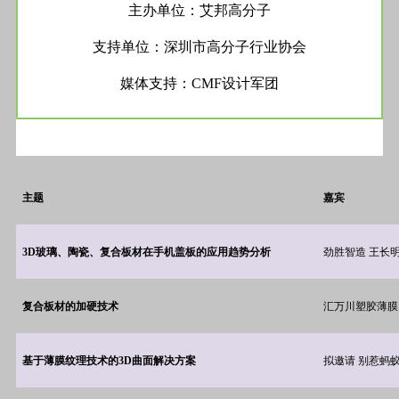
主办单位：艾邦高分子
支持单位：深圳市高分子行业协会
媒体支持：CMF设计军团
主题
嘉宾
3D
玻璃、陶瓷、复合板材在手机盖板的应用趋势分析
劲胜智造 王长
复合板材的加硬技术
汇万川塑胶薄膜
基于薄膜纹理技术的3D曲面解决方案
拟邀请 别惹蚂