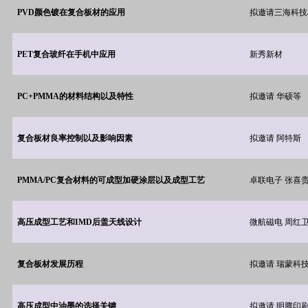
PVD
颜色镀在复合板材的应用
拟邀请三海科技
PET
复合玻纤在手机中应用
新秀新材
PC+PMMA
的材料结构以及特性
拟邀请 华硕等
复合板材良率控制以及影响因素
拟邀请 阿特斯
PMMA/PC
复合材料的可成型加硬涂层以及成型工艺
卓联电子 张喜贵
高压成型工艺和IMD后盖天线设计
微航磁电 周红
复合板材发展历程
拟邀请 瑞蒙科技
高压成型中油墨的选择关键
拟邀请 明腾印