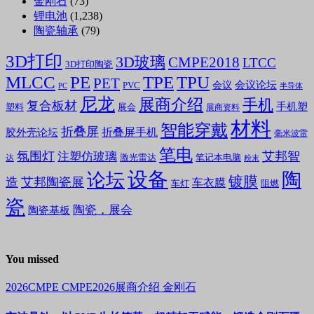
金刚石
(73)
锂电池
(1,238)
陶瓷轴承
(79)
3D打印
3D玻璃
CMPE2018
LTCC
3D打印陶瓷
MLCC
PE
TPE
TPU
PET
会议论坛
会议
PVC
PC
半导体
尼龙
展商介绍
手机
复合板材
手机塑
塑料
展会
展商资料
材料
智能穿戴
折叠屏
折叠屏手机
胶外壳论坛
毫米波雷
笔电
氛围灯
艾邦智
注塑仿玻璃
笔记本电脑
激光雷达
达
粉末
设备
陶
论坛
镀膜
造
艾邦陶瓷展
车衣膜
车灯
阻燃
瓷
陶瓷，展会
陶瓷基板
You missed
2026CMPE
CMPE2026展商介绍
金刚石