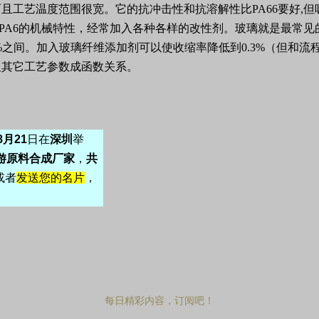
，而且工艺温度范围很宽。它的抗冲击性和抗溶解性比PA66要好
PA6的机械特性，经常加入各种各样的改性剂。玻璃就是最常见
.5%之间。加入玻璃纤维添加剂可以使收缩率降低到0.3%（但
及其它工艺参数成函数关系。
8
月
21
日在
深圳
举
游原料合成厂家
，
共
或者
发送您的名片
，
每日精彩内容，订阅吧！