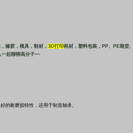
体，橡胶，模具，鞋材，
3D
打印
耗材，塑料包装，
PP
、
PE
期货
入一起聊聊高分子
~~
很好的耐磨损特性，还用于制造轴承。