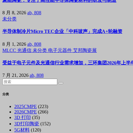
聚能陶瓷：专注于高性能半导体陶瓷材料的研发与制造
8 月 8, 2026
ab, 808
未分类
半导体制冷片Micro TEC企业「中科玻声」完成A+轮融资
8 月 1, 2026
ab, 808
MLCC
光通信
未分类
电子元器件
艾邦陶瓷展
受益于电子元件及光通信行业需求增加，三环集团2026年上半年
7 月 21, 2026
ab, 808
分类
2025CMPE
(223)
2026CMPE
(266)
3D 打印
(35)
3D打印陶瓷
(152)
5G材料
(120)