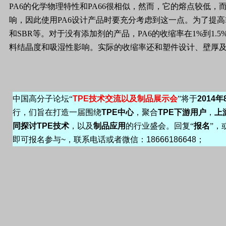
PA6的化学物理特性和PA66很相似，然而，它的熔点较低
响，因此使用PA6设计产品时要充分考虑到这一点。为了提高
和SBR等。对于没有添加剂的产品，PA6的收缩率在1%到1
料结晶度和吸湿性影响。实际的收缩率还和塑件设计、壁厚
中国高分子论坛“
TPE
技术交流以及制品展示会
”将于
2014
年
行，们旨在打造一届围绕
TPE
中心
，聚合
TPE
下游用户
，
上
同探讨
TPE
技术
，以及
制品应用
的行业盛会。回复“
报名
”，
即可报名参与
~
，联系电话或者微信：
18666186648
；