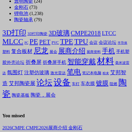
透明陶瓷
(24)
金刚石
(73)
锂电池
(1,238)
陶瓷轴承
(79)
3D打印
3D玻璃
CMPE2018
LTCC
3D打印陶瓷
MLCC
PE
TPE
TPU
PET
会议论坛
会议
PVC
PC
半导体
尼龙
展商介绍
手机
复合板材
手机塑
塑料
展会
展商资料
材料
智能穿戴
折叠屏
折叠屏手机
胶外壳论坛
毫米波雷
笔电
氛围灯
艾邦智
注塑仿玻璃
笔记本电脑
激光雷达
达
粉末
设备
陶
论坛
镀膜
造
艾邦陶瓷展
车衣膜
车灯
阻燃
瓷
陶瓷，展会
陶瓷基板
You missed
2026CMPE
CMPE2026展商介绍
金刚石