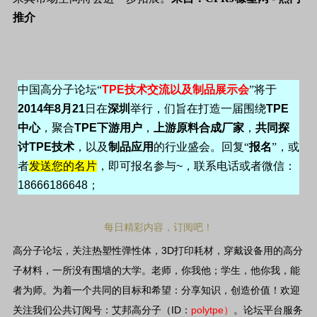
推介
中国高分子论坛“
TPE
技术交流以及制品展示会
”将于
2014
年
8
月
21
日在
深圳
举行，们旨在打造一届围绕
TPE
中心
，聚合
TPE
下游用户
，
上游原料合成厂家
，
共同探
讨
TPE
技术
，以及
制品应用
的行业盛会。回复“
报名
”，或
者
发送您的名片
，即可报名参与
~
，联系电话或者微信：
18666186648
；
每日精彩内容，订阅吧！
3D
高分子论坛，关注热塑性弹性体，
打印耗材，穿戴设备用的高分
子材料，一所没有围墙的大学。老师，你我他；学生，他你我，能
者为师。为着一个共同的目标和希望：分享知识，创造价值！欢迎
ID
polytpe
关注我们公共订阅号：艾邦高分子（
：
）
。论坛平台服务