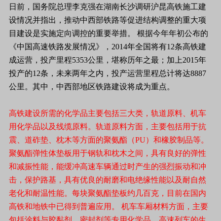
日前，国务院总理李克强在湖南长沙调研沪昆高铁施工建
设情况并指出，推动中西部铁路等促进结构调整的重大项
目建设是实施定向调控的重要举措。 根据今年年初公布的
《中国高速铁路发展情况》，2014年全国将有12条高铁建
成运营，投产里程5353公里，堪称历年之最；加上2015年
投产的12条，未来两年之内，投产运营里程总计将达8887
公里。其中，中西部地区铁路建设将成为重点。
高铁建设所需的化学品主要包括三大类，轨道原料、机车
用化学品以及线缆原料。轨道原料方面，主要包括用于抗
震、道砟垫、枕木等方面的聚氨酯（PU）和橡胶制品等。
聚氨酯弹性体垫板用于钢轨和枕木之间，具有良好的弹性
和减振性能，能缓冲高速车辆通过时产生的强烈振动和冲
击，保护路基，具有优良的耐磨和电绝缘性能以及耐自然
老化和耐温性能。每块聚氨酯垫板约几百克，目前在国内
高铁和地铁中已得到普遍应用。 机车车厢材料方面，主要
包括涂料与胶黏剂、密封剂等专用化学品。高速列车的生