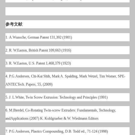
参考文献
1. A.Wunsche, German Patent 131,392 (1901)
2. R. W.Easton, British Patent 109,663 (1916)
3. R. W.Easton, U.S. Patent 1,468,379 (1923)
4. P.G.Andersen, Chi-Kai Shih, Mark A. Spalding, Mark Wetzel, Tim Womer, SPE-
ANTECTech. Papers, 55, (2009)
5. J. L.White, Twin Screw Extrusion: Technology and Principles (1991)
6. M.Bierdel, Co-Rotating Twin-screw Extruders: Fundamentals, Technology,
andApplications (2007) K. Kohlgrueber & W. Wiedmann Editors
7. P.G.Andersen, Plastics Compounding, D.B. Todd ed., 71-124 (1998)