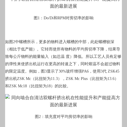
图1：Do/Di和RPM对剪切率的影响
如图2中螺槽所示，更多的物料进入螺槽的中部，此处螺槽较深
（相比于低产能）。它转而使所有物料的平均剪切率下降，结果导
致每公斤物料的能量输入（如总温 度）降低。所以工艺人员有足够
的弹性来使挤出机运行在更高的转速之下，同时熔温不会超过物料
的限定温度。例如，图3显示了30%玻纤增强PA6，使用3代 ZSK45
挤出机ZSK Mc（比扭矩为11.3），ZSK Mc Plus（比扭矩为13.6）
和ZSK Mc18（比扭矩为18）的比较。
图2：填充度对平均剪切率的影响