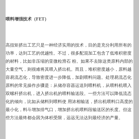
喂料增强技术（FET）
高扭矩挤出工艺只是一种经济实用的技术，目的是充分利用所有的
功率，达到工艺的优越性。不过，很多配混加工包含了低堆积密度
的材料，比如非压缩的亚微粒滑石 粉。如果不去除这类原料内部的
大量空气，则很难将其喂入挤出机。而且，堆积密度越小，原料越
容易流态化，导致密度进一步降低，加剧喂料问题。处理易流态化
原料的常见操作步骤是：从储存容器运送到喂料机，从喂料机喂入
双螺杆挤出机，进入挤出机的喂料输送段。一些方法可以降低流态
化的倾向，比如从储料到喂料使 用浓相输送，挤出机喂料口高度的
最小化，料斗增加排气口，增加挤出机喂料段输送区的长度。但这
些方法最终都会因为体积受限，远远无法达到最经济的产量。