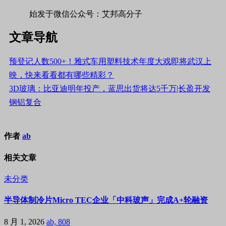
始发于微信公众号：艾邦高分子
文章导航
预登记人数500+！雅式车用塑料技术年度大戏即将武汉上
映，快来看看都有哪些精彩？
3D玻璃：比亚迪明年投产，蓝思出货将达5千万|长盈开发
钢铝复合
作者
ab
相关文章
未分类
半导体制冷片Micro TEC企业「中科玻声」完成A+轮融资
8 月 1, 2026
ab, 808