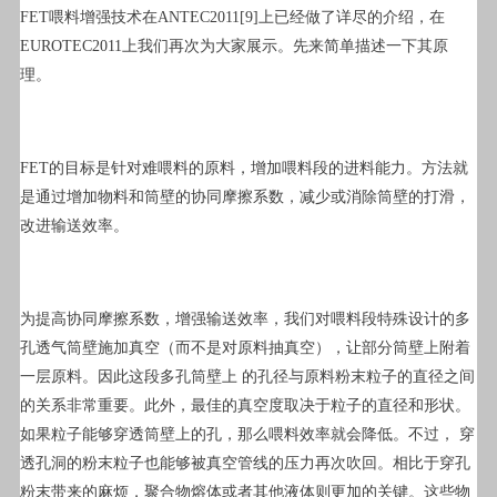
FET喂料增强技术在ANTEC2011[9]上已经做了详尽的介绍，在
EUROTEC2011上我们再次为大家展示。先来简单描述一下其原
理。
FET的目标是针对难喂料的原料，增加喂料段的进料能力。方法就
是通过增加物料和筒壁的协同摩擦系数，减少或消除筒壁的打滑，
改进输送效率。
为提高协同摩擦系数，增强输送效率，我们对喂料段特殊设计的多
孔透气筒壁施加真空（而不是对原料抽真空），让部分筒壁上附着
一层原料。因此这段多孔筒壁上 的孔径与原料粉末粒子的直径之间
的关系非常重要。此外，最佳的真空度取决于粒子的直径和形状。
如果粒子能够穿透筒壁上的孔，那么喂料效率就会降低。不过， 穿
透孔洞的粉末粒子也能够被真空管线的压力再次吹回。相比于穿孔
粉末带来的麻烦，聚合物熔体或者其他液体则更加的关键。这些物