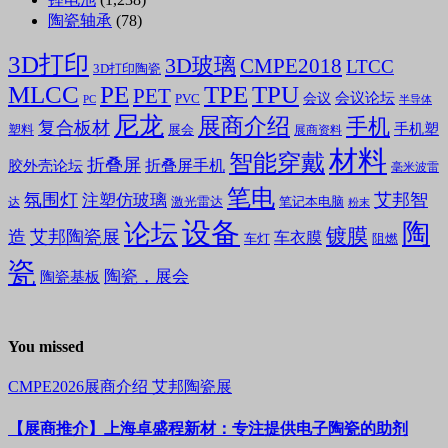
陶瓷轴承
(78)
3D打印
3D玻璃
CMPE2018
LTCC
3D打印陶瓷
MLCC
PE
TPE
TPU
PET
会议论坛
会议
PVC
PC
半导体
尼龙
展商介绍
手机
复合板材
手机塑
塑料
展会
展商资料
材料
智能穿戴
折叠屏
折叠屏手机
胶外壳论坛
毫米波雷
笔电
氛围灯
艾邦智
注塑仿玻璃
笔记本电脑
激光雷达
达
粉末
设备
陶
论坛
镀膜
造
艾邦陶瓷展
车衣膜
车灯
阻燃
瓷
陶瓷，展会
陶瓷基板
You missed
CMPE2026展商介绍
艾邦陶瓷展
【展商推介】上海卓盛程新材：专注提供电子陶瓷的助剂