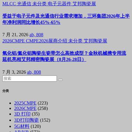
MLCC
光通信
未分类
电子元器件
艾邦陶瓷展
受益于电子元件及光通信行业需求增加，三环集团2026年上半
年净利润同比增长45%-65%
7 月 21, 2026
ab, 808
2026CMPE
CMPE2026展商介绍
未分类
艾邦陶瓷展
氧化铝/氮化铝陶瓷生瓷带怎么高效成型？金秋机械携专用流
延机亮相艾邦精密陶瓷展（8月26-28日）
7 月 3, 2026
ab, 808
分类
2025CMPE
(223)
2026CMPE
(258)
3D 打印
(35)
3D打印陶瓷
(152)
5G材料
(120)