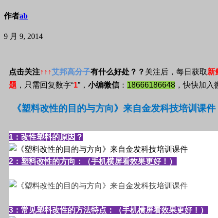
作者
ab
9 月 9, 2014
点击关注
↑↑↑
艾邦高分子
有什么好处？？
关注后，每日获取
新
题
，只需回复数字
“
1
”
，
小编微信
：
18666186648
，快快加入
《塑料改性的目的与方向》来自金发科技培训课件
1
：改性塑料的原因？
2
：塑料改性的方向：（手机横屏看效果更好！）
3
：常见塑料改性的方法特点
：（手机横屏看效果更好！）