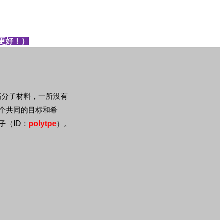
更好！）
高分子材料，一所没有
个共同的目标和希
ID
polytpe
子（
：
）。