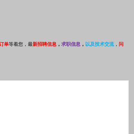
订单
等着您，最
新招聘信息
，
求职信息
，
以及技术交流
，
问