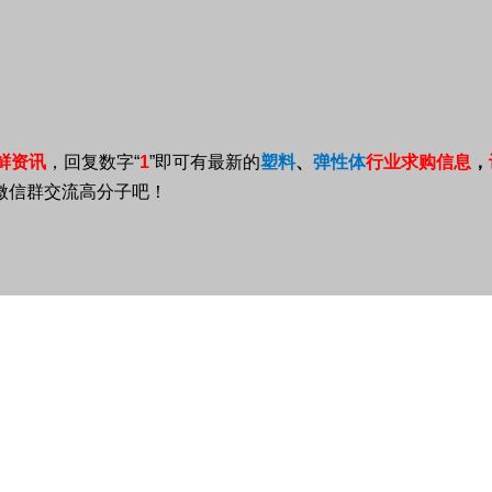
鲜资讯
，回复数字
“
1
”
即可有最新的
塑料
、
弹性体
行业求购信息
，
微信群交流高分子吧！